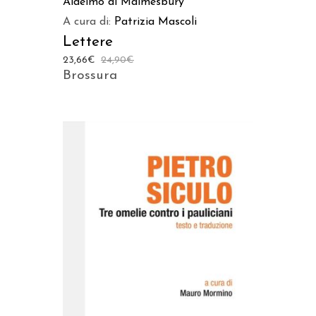
Aldelmo di Malmesbury
A cura di:
Patrizia Mascoli
Lettere
23,66
€
24,90
€
Brossura
AGGIUNGI AL CARRELLO