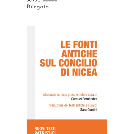
80,75
€
85,00
€
Rilegato
AGGIUNGI AL CARRELLO