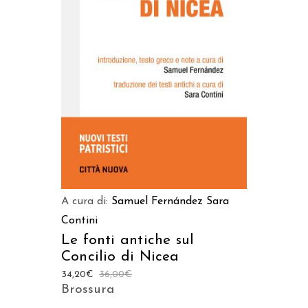
AGGIUNGI AL CARRELLO
A cura di:
Samuel Fernández
Sara
Contini
Le fonti antiche sul
Concilio di Nicea
34,20
€
36,00
€
Brossura