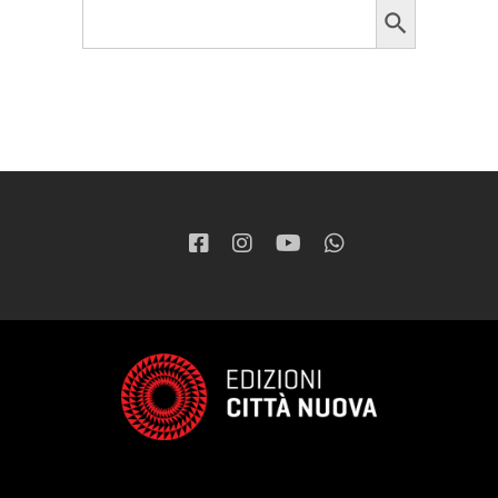
Search
for: