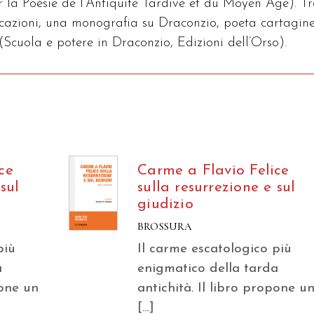
r la Poésie de l’Antiquité Tardive et du Moyen Âge). T
icazioni, una monografia su Draconzio, poeta cartagin
(Scuola e potere in Draconzio, Edizioni dell’Orso).
ce
Carme a Flavio Felice
sul
sulla resurrezione e sul
giudizio
BROSSURA
più
Il carme escatologico più
a
enigmatico della tarda
pone un
antichità. Il libro propone u
[…]