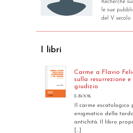
Recherche su
le sue pubbl
del V secolo 
I libri
Carme a Flavio Feli
sulla resurrezione e 
giudizio
E-BOOK
Il carme escatologico 
enigmatico della tard
antichità. Il libro pro
[…]