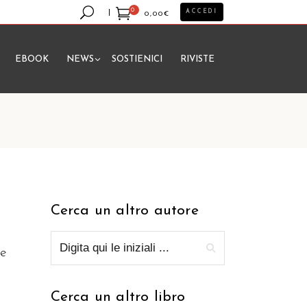
0
ACCEDI
0,00
€
EBOOK
NEWS
SOSTIENICI
RIVISTE
essun prodotto nel carrello.
Cerca un altro autore
 e
Cerca un altro libro