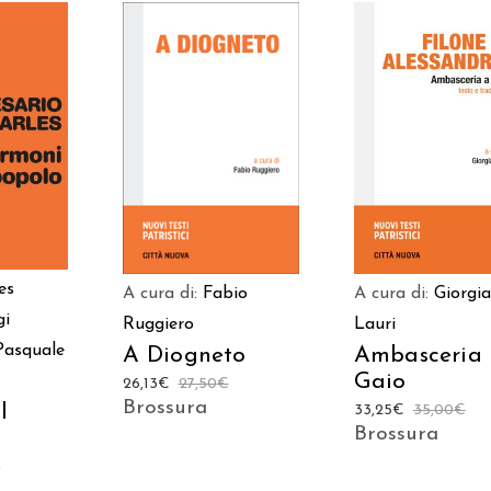
 AL
AGGIUNGI AL
AGGIUNGI AL
LO
CARRELLO
CARRELLO
es
A cura di:
Fabio
A cura di:
Giorgia
gi
Ruggiero
Lauri
Pasquale
A Diogneto
Ambasceria
Gaio
26,13
€
27,50
€
Brossura
l
33,25
€
35,00
€
Brossura
€