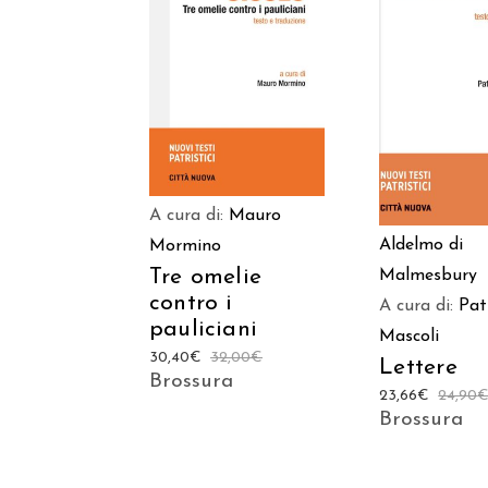
AGGIUNGI AL
AGGIUNGI
CARRELLO
CARREL
A cura di:
Mauro
Aldelmo di
Mormino
Tre omelie
Malmesbury
contro i
A cura di:
Pat
pauliciani
Mascoli
30,40
€
32,00
€
Lettere
Brossura
23,66
€
24,90
Brossura