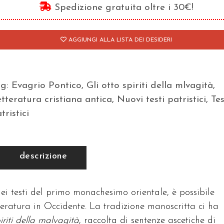
iriti
Spedizione gratuita oltre i 30€!
lla
lvagità
AGGIUNGI ALLA LISTA DEI DESIDERI
antità
ag:
Evagrio Pontico
,
Gli otto spiriti della mlvagità
,
tteratura cristiana antica
,
Nuovi testi patristici
,
Tes
tristici
descrizione
dei testi del primo monachesimo orientale, è possibile
teratura in Occidente. La tradizione manoscritta ci ha
iriti della malvagità
, raccolta di sentenze ascetiche di