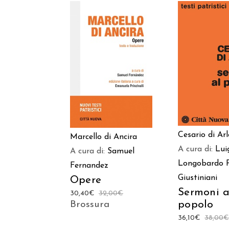
AGGIUNGI
AGGIUNGI AL
CARREL
CARRELLO
Cesario di Arl
Marcello di Ancira
A cura di:
Lui
A cura di:
Samuel
Longobardo
Fernandez
Giustiniani
Opere
Sermoni a
30,40
€
32,00
€
popolo
Brossura
36,10
€
38,00