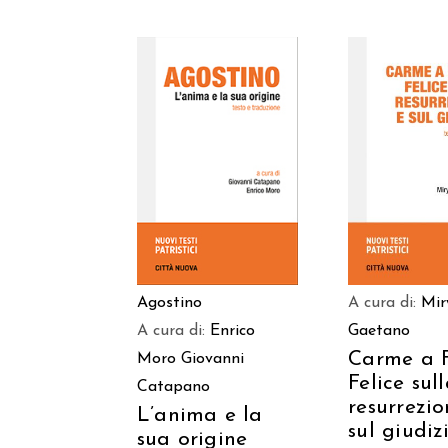
AGGIUNGI AL
AGGIUNGI
CARRELLO
CARREL
Agostino
A cura di:
Mi
A cura di:
Enrico
Gaetano
Carme a F
Moro
Giovanni
Felice sul
Catapano
resurrezio
L’anima e la
sul giudiz
sua origine