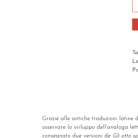
sp
de
ma
qu
T
Le
Pa
Grazie alle antiche traduzioni latine 
osservare lo sviluppo dell’analoga let
consegnato due versioni de
Gli otto sp