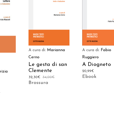
AGGIUNGI AL
AGGIUNGI AL
 AL
CARRELLO
CARRELLO
LO
A cura di:
Marianna
A cura di:
Fabio
Cerno
Ruggiero
Le gesta di san
A Diogneto
Clemente
20,99
€
rizia
Ebook
32,30
€
34,00
€
Brossura
€