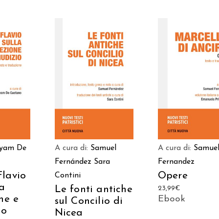
 AL
AGGIUNGI AL
AGGIUNGI AL
LO
CARRELLO
CARRELLO
ryam De
A cura di:
Samuel
A cura di:
Samue
Fernández
Sara
Fernandez
lavio
Opere
Contini
la
Le fonti antiche
23,99
€
ne e
Ebook
sul Concilio di
io
Nicea