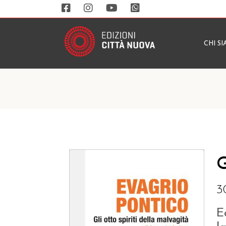
CHI S
G
3
E