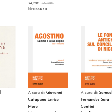
34,20
€
36,00
€
Brossura
 AL
AGGIUNGI AL
AGGIUNGI AL
LO
CARRELLO
CARRELLO
l
A cura di:
Giovanni
A cura di:
Samue
Catapano
Enrico
Fernández
Sara
€
Moro
Contini