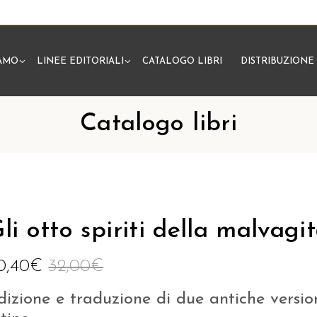
IAMO
LINEE EDITORIALI
CATALOGO LIBRI
DISTRIBUZIONE
N
Catalogo libri
li otto spiriti della malvagi
0,40
€
32,00
€
dizione e traduzione di due antiche versio