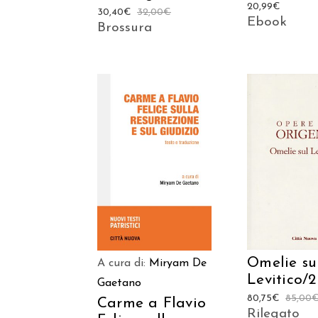
20,99
€
30,40
€
32,00
€
Ebook
Brossura
AGGIUNGI
AGGIUNGI AL
CARREL
CARRELLO
Omelie su
A cura di:
Miryam De
Levitico/2
Gaetano
80,75
€
85,00
Carme a Flavio
Rilegato