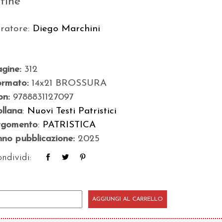
atine
uratore:
Diego Marchini
agine:
312
ormato:
14x21 BROSSURA
bn:
9788831127097
llana
:
Nuovi Testi Patristici
rgomento
:
PATRISTICA
no pubblicazione:
2025
ndividi:
i
AGGIUNGI AL CARRELLO
to