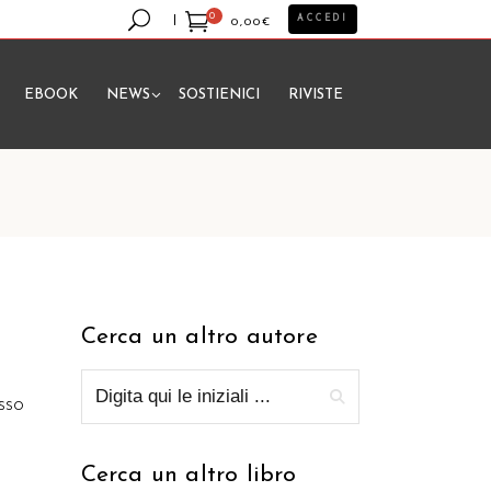
0
ACCEDI
0,00
€
EBOOK
NEWS
SOSTIENICI
RIVISTE
essun prodotto nel carrello.
Cerca un altro autore
sso
Cerca un altro libro