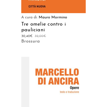
A cura di:
Mauro Mormino
Tre omelie contro i
pauliciani
30,40
€
32,00
€
Brossura
AGGIUNGI AL CARRELLO