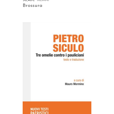
30,40
€
32,00
€
Brossura
AGGIUNGI AL CARRELLO