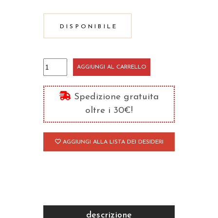
DISPONIBILE
L'anima
AGGIUNGI AL CARRELLO
e
la
Spedizione gratuita
sua
oltre i 30€!
origine
quantità
AGGIUNGI ALLA LISTA DEI DESIDERI
descrizione