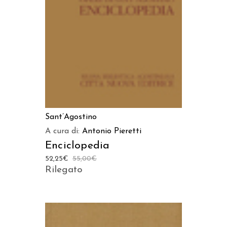
AGGIUNGI AL CARRELLO
Sant’Agostino
A cura di:
Antonio Pieretti
Enciclopedia
52,25
€
55,00
€
Rilegato