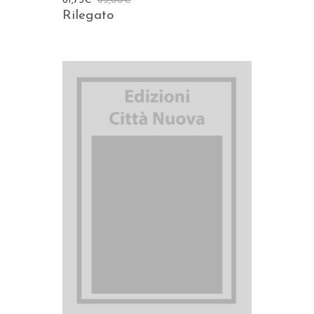
61,75
€
65,00
€
Rilegato
AGGIUNGI AL CARRELLO