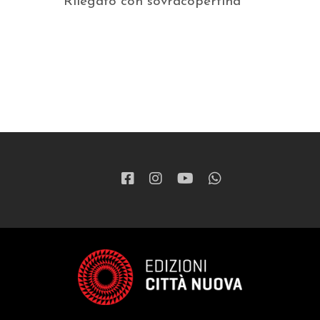
Rilegato con sovracopertina