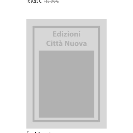
109,25
€
115,00
€
AGGIUNGI AL CARRELLO