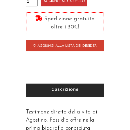
AGGIUNGI AL CARRELLO
di
sant'Agostino
Spedizione gratuita
quantità
oltre i 30€!
AGGIUNGI ALLA LISTA DEI DESIDERI
descrizione
Testimone diretto della vita di
Agostino, Possidio offre nella
prima biografia conosciuta