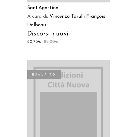
Sant’Agostino
A cura di:
Vincenzo Tarulli
François
Dolbeau
Discorsi nuovi
80,75
€
85,00
€
ESAURITO
LEGGI TUTTO