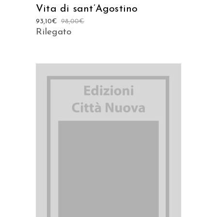
Vita di sant’Agostino
93,10
€
98,00
€
Rilegato
AGGIUNGI AL CARRELLO