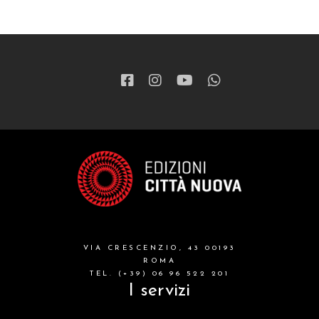
ragazzi
patristica
narrativa
letteratura spirituale
grandi opere
formazione cristiana e liturgia
catalogo storico
bibbia
VIA CRESCENZIO, 43 00193
attualita'
ROMA
TEL. (+39) 06 96 522 201
I servizi