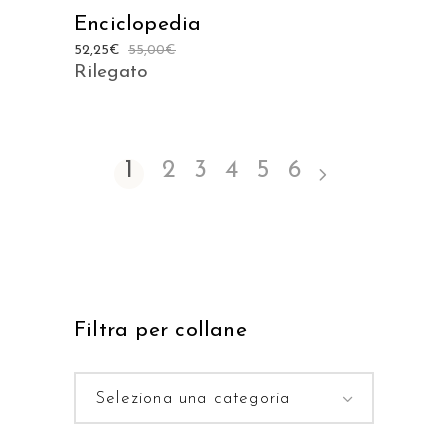
Enciclopedia
52,25
€
55,00
€
Rilegato
1
2
3
4
5
6
Filtra per collane
Seleziona una categoria