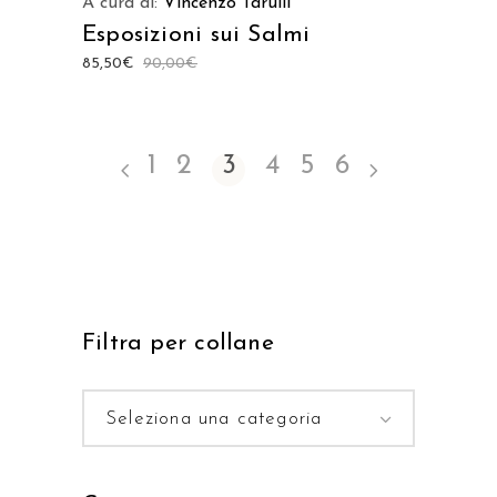
A cura di:
Vincenzo Tarulli
Esposizioni sui Salmi
85,50
€
90,00
€
1
2
3
4
5
6
Filtra per collane
Seleziona una categoria