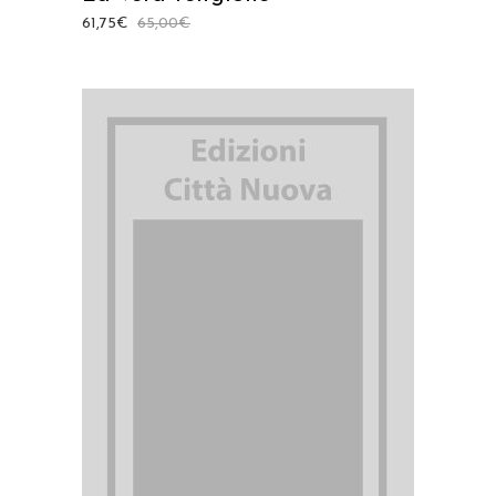
61,75
€
65,00
€
AGGIUNGI AL CARRELLO