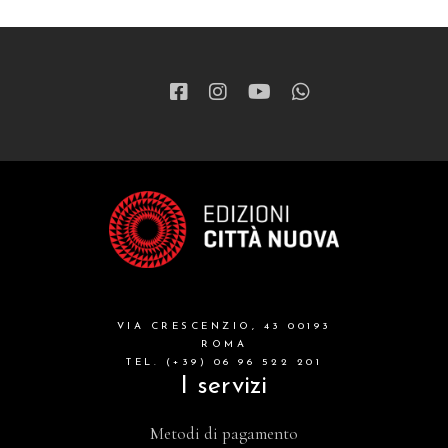
patristica
narrativa
letteratura spirituale
grandi opere
formazione cristiana e liturgia
catalogo storico
bibbia
VIA CRESCENZIO, 43 00193
attualita'
ROMA
TEL. (+39) 06 96 522 201
I servizi
Metodi di pagamento