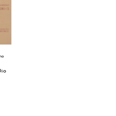
RELLO
no
Dio