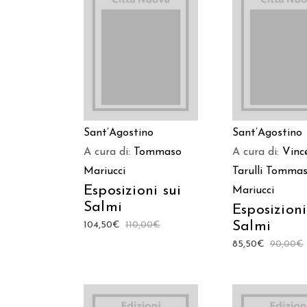
AGGIUNGI AL CARRELLO
AGGIUNGI AL C
Sant’Agostino
Sant’Agostino
A cura di:
Tommaso
A cura di:
Vinc
Mariucci
Tarulli
Tommas
Esposizioni sui
Mariucci
Salmi
Esposizioni
Salmi
104,50
€
110,00
€
85,50
€
90,00
€