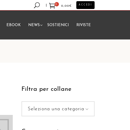
0
ACCEDI
0,00
€
EBOOK
NEWS
SOSTIENICI
RIVISTE
essun prodotto nel carrello.
Filtra per collane
Seleziona una categoria