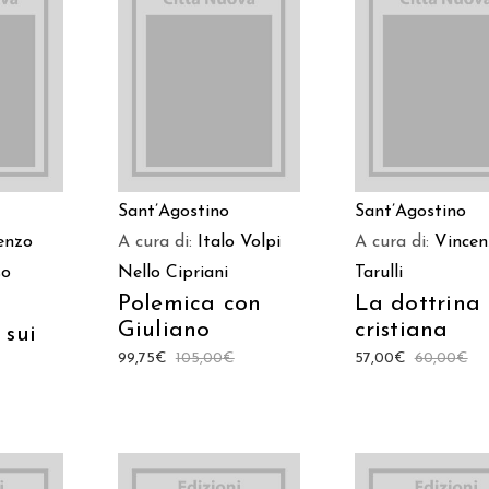
ARRELLO
AGGIUNGI AL CARRELLO
AGGIUNGI AL CAR
Sant’Agostino
Sant’Agostino
enzo
A cura di:
Italo Volpi
A cura di:
Vincen
o
Nello Cipriani
Tarulli
Polemica con
La dottrina
Giuliano
cristiana
 sui
99,75
€
105,00
€
57,00
€
60,00
€