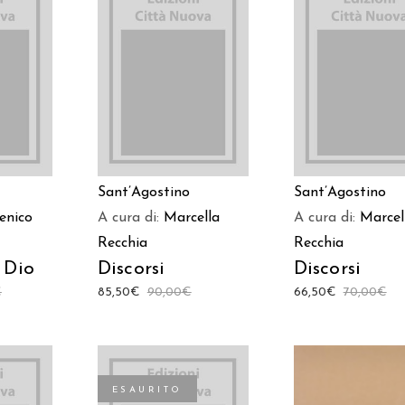
ARRELLO
AGGIUNGI AL CARRELLO
AGGIUNGI AL CAR
Sant’Agostino
Sant’Agostino
nico
A cura di:
Marcella
A cura di:
Marcel
Recchia
Recchia
 Dio
Discorsi
Discorsi
€
85,50
€
90,00
€
66,50
€
70,00
€
ESAURITO