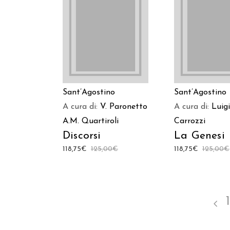
LEGGI TUTTO
AGGIUNGI AL C
Sant’Agostino
Sant’Agostino
A cura di:
V. Paronetto
A cura di:
Luigi
A.M. Quartiroli
Carrozzi
Discorsi
La Genesi
118,75
€
125,00
€
118,75
€
125,00
€
1