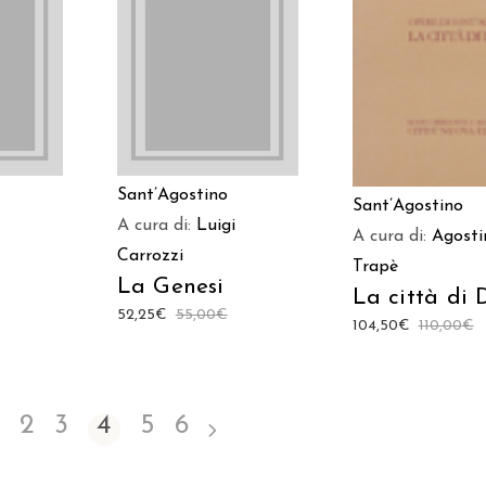
ARRELLO
LEGGI TUTTO
AGGIUNGI AL CAR
Sant’Agostino
Sant’Agostino
A cura di:
Luigi
A cura di:
Agosti
Carrozzi
Trapè
La Genesi
La città di 
52,25
€
55,00
€
104,50
€
110,00
€
2
3
4
5
6