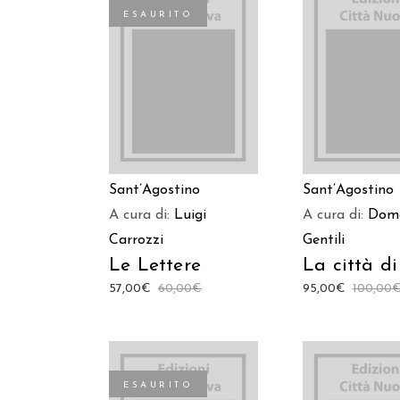
ESAURITO
LEGGI TUTTO
AGGIUNGI AL C
Sant’Agostino
Sant’Agostino
A cura di:
Luigi
A cura di:
Dome
Carrozzi
Gentili
Le Lettere
La città di
57,00
€
60,00
€
95,00
€
100,00
ESAURITO