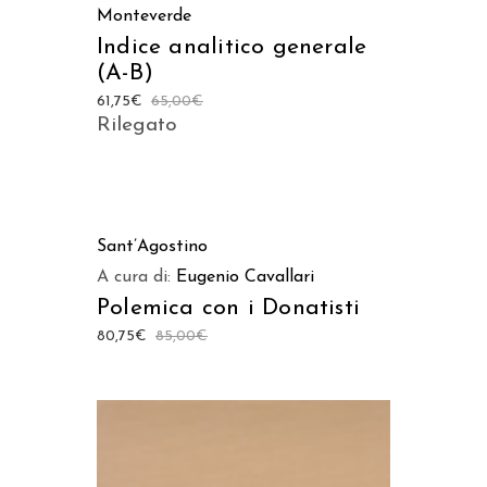
Monteverde
Indice analitico generale
(A-B)
61,75
€
65,00
€
Rilegato
AGGIUNGI AL CARRELLO
Sant’Agostino
A cura di:
Eugenio Cavallari
Polemica con i Donatisti
80,75
€
85,00
€