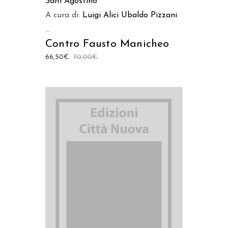
Sant’Agostino
A cura di:
Luigi Alici
Ubaldo Pizzani
...
Contro Fausto Manicheo
66,50
€
70,00
€
AGGIUNGI AL CARRELLO