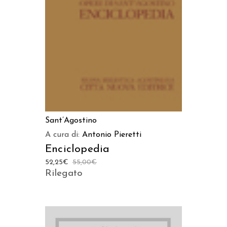
AGGIUNGI AL CARRELLO
Sant’Agostino
A cura di:
Antonio Pieretti
Enciclopedia
52,25
€
55,00
€
Rilegato