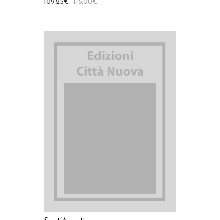
109,25
€
115,00
€
AGGIUNGI AL CARRELLO