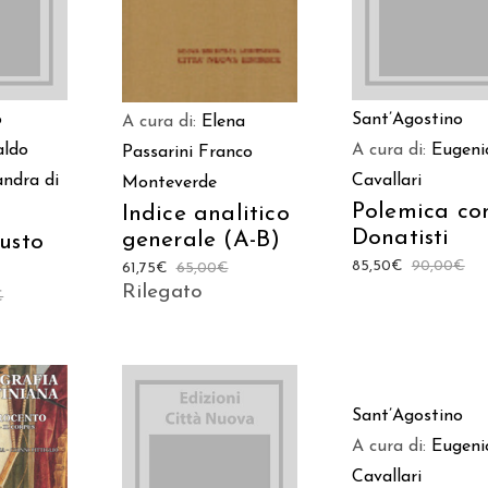
o
Sant’Agostino
A cura di:
Elena
ldo
A cura di:
Eugeni
Passarini
Franco
andra di
Cavallari
Monteverde
Polemica con
Indice analitico
Donatisti
generale (A-B)
usto
85,50
€
90,00
€
61,75
€
65,00
€
Rilegato
€
AGGIUNGI AL
Sant’Agostino
CARRELLO
A cura di:
Eugeni
AGGIUNGI AL
 AL
Cavallari