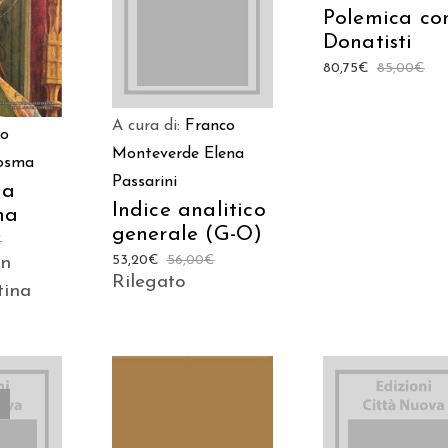
CARRELLO
Polemica con
LO
Donatisti
80,75
€
85,00
€
A cura di:
Franco
io
Monteverde
Elena
Cosma
Passarini
ia
Indice analitico
na
generale (G-O)
€
53,20
€
56,00
€
on
Rilegato
tina