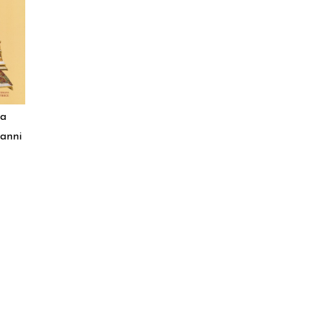
ma
ianni