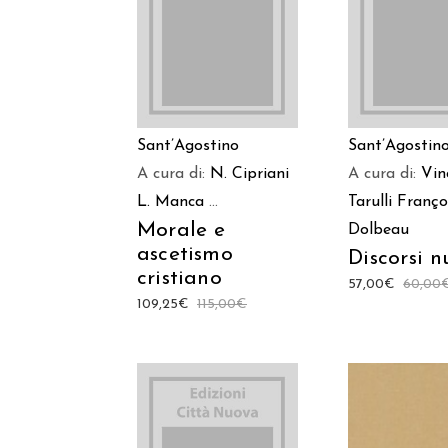
AGGIUNGI AL
LEGGI TU
CARRELLO
Sant’Agostino
Sant’Agostin
A cura di:
N. Cipriani
A cura di:
Vin
L. Manca
...
Tarulli
Franço
Morale e
Dolbeau
ascetismo
Discorsi n
cristiano
57,00
€
60,00
109,25
€
115,00
€