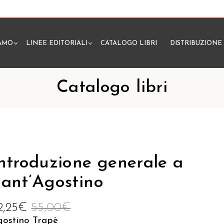
IAMO
LINEE EDITORIALI
CATALOGO LIBRI
DISTRIBUZIONE
N
Catalogo libri
ntroduzione generale a
ant’Agostino
2,25
€
55,00
€
gostino Trapè