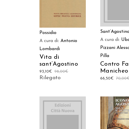
Sant’Agostin
Possidio
A cura di:
Uba
A cura di:
Antonio
Pizzani
Aless
Lombardi
Pilla
Vita di
sant’Agostino
Contro Fa
Manicheo
93,10
€
98,00
€
Rilegato
66,50
€
70,00
AGGIUNGI AL
AGGIUNGI