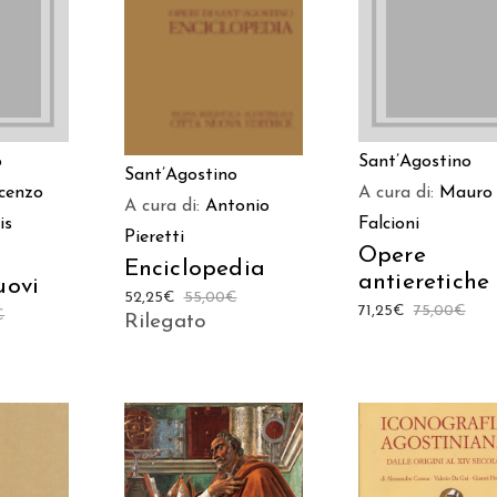
AGGIUNGI AL
AGGIUNGI AL
TTO
CARRELLO
CARRELLO
o
Sant’Agostino
Sant’Agostino
cenzo
A cura di:
Mauro
A cura di:
Antonio
is
Falcioni
Pieretti
Opere
Enciclopedia
antieretiche
uovi
52,25
€
55,00
€
71,25
€
75,00
€
€
Rilegato