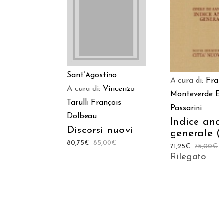
AGGIUNGI AL
AGGIUNGI
CARRELLO
CARREL
Sant’Agostino
A cura di:
Fra
A cura di:
Vincenzo
Monteverde
Tarulli
François
Passarini
Dolbeau
Indice ana
Discorsi nuovi
generale 
80,75
€
85,00
€
71,25
€
75,00
€
Rilegato