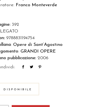
uratore:
Franco Monteverde
agine:
392
ILEGATO
bn:
9788831194754
llana
:
Opere di Sant’Agostino
rgomento
:
GRANDI OPERE
no pubblicazione:
2006
ndividi:
DISPONIBILE