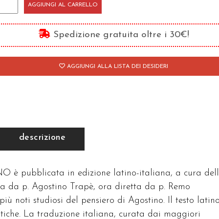
troduzione
AGGIUNGI AL CARRELLO
nerale
Spedizione gratuita oltre i 30€!
nt'Agostino
antità
AGGIUNGI ALLA LISTA DEI DESIDERI
descrizione
ubblicata in edizione latino-italiana, a cura del
a da p. Agostino Trapè, ora diretta da p. Remo
iù noti studiosi del pensiero di Agostino. Il testo latin
ritiche. La traduzione italiana, curata dai maggiori