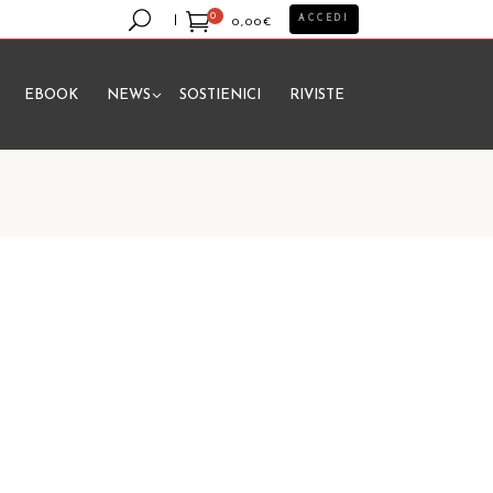
0
ACCEDI
0,00
€
EBOOK
NEWS
SOSTIENICI
RIVISTE
essun prodotto nel carrello.