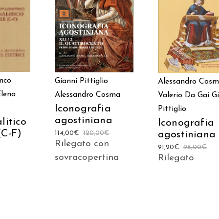
 AL
AGGIUNGI AL
AGGIUNGI AL
LO
CARRELLO
CARRELLO
nco
Gianni Pittiglio
Alessandro Cos
Elena
Alessandro Cosma
Valerio Da Gai
G
Iconografia
Pittiglio
agostiniana
litico
Iconografia
(C-F)
agostiniana
114,00
€
120,00
€
Rilegato con
91,20
€
96,00
€
sovracopertina
Rilegato