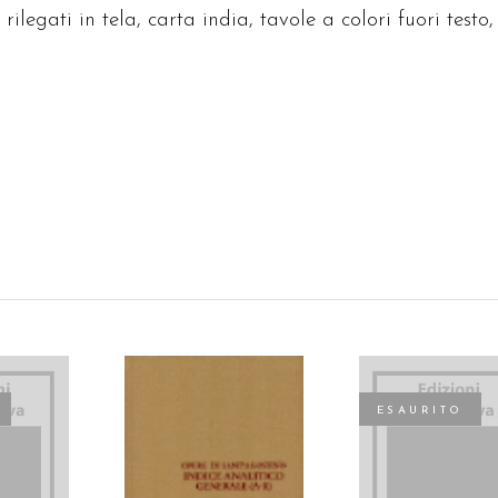
rilegati in tela, carta india, tavole a colori fuori testo,
ESAURITO
AGGIUNGI AL
TTO
LEGGI TUTTO
CARRELLO