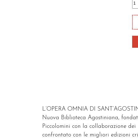
In
ge
a
Sa
qu
L’OPERA OMNIA DI SANT’AGOSTINO è p
Nuova Biblioteca Agostiniana, fondat
Piccolomini con la collaborazione dei p
confrontato con le migliori edizioni c