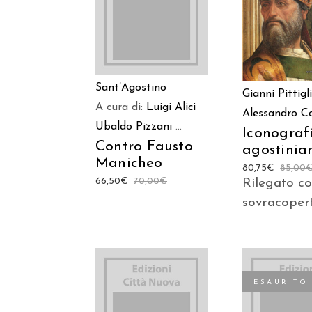
CARRELLO
CARREL
Sant’Agostino
Gianni Pittigl
A cura di:
Luigi Alici
Alessandro 
Ubaldo Pizzani
...
Iconograf
Contro Fausto
agostinia
Manicheo
80,75
€
85,00
66,50
€
70,00
€
Rilegato c
sovracoper
ESAURITO