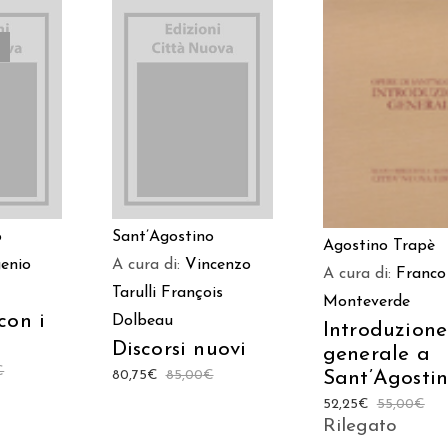
AGGIUNGI AL
AGGIUNGI AL
TTO
CARRELLO
CARRELLO
o
Sant’Agostino
Agostino Trapè
enio
A cura di:
Vincenzo
A cura di:
Franco
Tarulli
François
Monteverde
con i
Dolbeau
Introduzione
Discorsi nuovi
generale a
€
80,75
€
85,00
€
Sant’Agosti
52,25
€
55,00
€
Rilegato