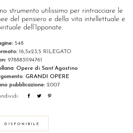
no strumento utilissimo per rintracciare le
inee del pensiero e della vita intellettuale e
irituale dell’Ipponate.
agine:
548
ormato:
16,5x23,5 RILEGATO
bn:
9788831194761
llana
:
Opere di Sant’Agostino
rgomento
:
GRANDI OPERE
no pubblicazione:
2007
ndividi:
DISPONIBILE