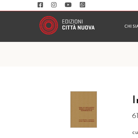
CHI S
I
6
c