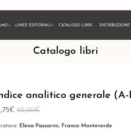
IAMO
LINEE EDITORIALI
CATALOGO LIBRI
DISTRIBUZIONE
N
Catalogo libri
ndice analitico generale (A-
1,75
€
65,00
€
uratore:
Elena Passarini
,
Franco Monteverde