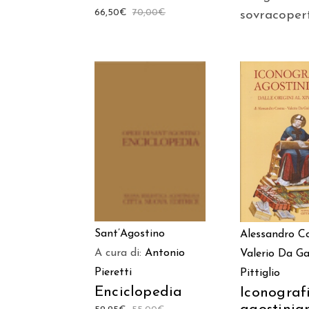
66,50
€
70,00
€
sovracoper
AGGIUNGI AL
AGGIUNGI
CARRELLO
CARREL
Sant’Agostino
Alessandro 
A cura di:
Antonio
Valerio Da Ga
Pieretti
Pittiglio
Enciclopedia
Iconograf