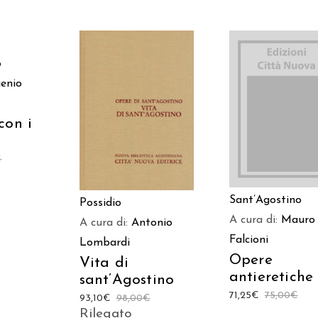
 AL
o
LO
enio
AGGIUNGI AL
AGGIUNGI AL
CARRELLO
con i
CARRELLO
€
Sant’Agostino
Possidio
A cura di:
Mauro
A cura di:
Antonio
Falcioni
Lombardi
Opere
Vita di
antieretiche
sant’Agostino
71,25
€
75,00
€
93,10
€
98,00
€
Rilegato