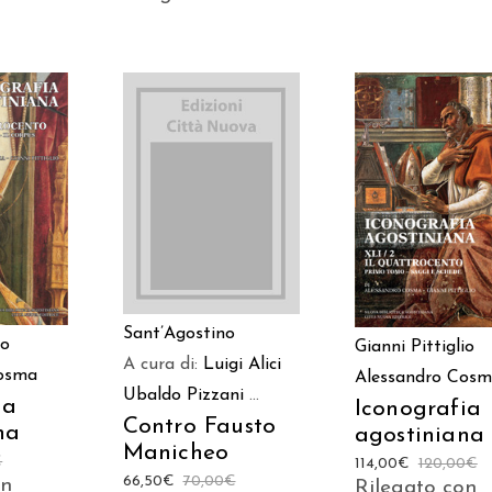
AGGIUNGI AL
 AL
AGGIUNGI AL
CARRELLO
LO
CARRELLO
Sant’Agostino
io
Gianni Pittiglio
A cura di:
Luigi Alici
Cosma
Alessandro Cos
Ubaldo Pizzani
...
ia
Iconografia
Contro Fausto
na
agostiniana
Manicheo
€
114,00
€
120,00
€
66,50
€
70,00
€
on
Rilegato con