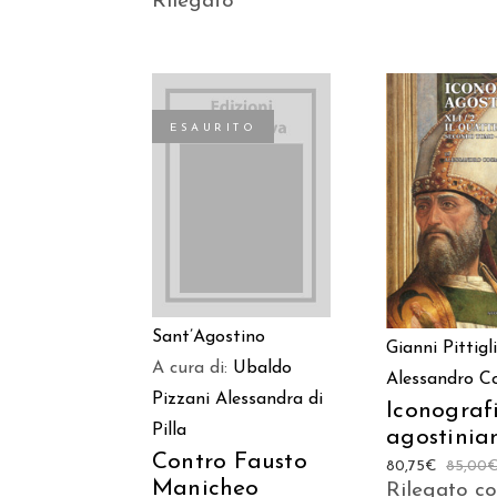
Rilegato
ESAURITO
AGGIUNGI
LEGGI TUTTO
CARREL
Sant’Agostino
Gianni Pittigl
A cura di:
Ubaldo
Alessandro 
Pizzani
Alessandra di
Iconograf
Pilla
agostinia
Contro Fausto
80,75
€
85,00
Manicheo
Rilegato c