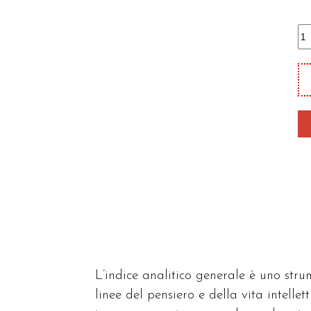
In
an
ge
(A
B
qu
L’indice analitico generale è uno strum
linee del pensiero e della vita intelle