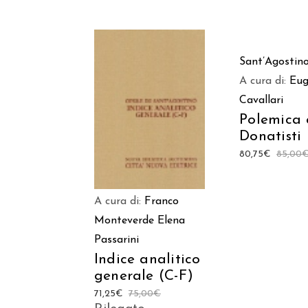
AGGIUNGI
Sant’Agostin
CARREL
A cura di:
Eug
Cavallari
AGGIUNGI AL
Polemica 
CARRELLO
Donatisti
80,75
€
85,00
A cura di:
Franco
Monteverde
Elena
Passarini
Indice analitico
generale (C-F)
71,25
€
75,00
€