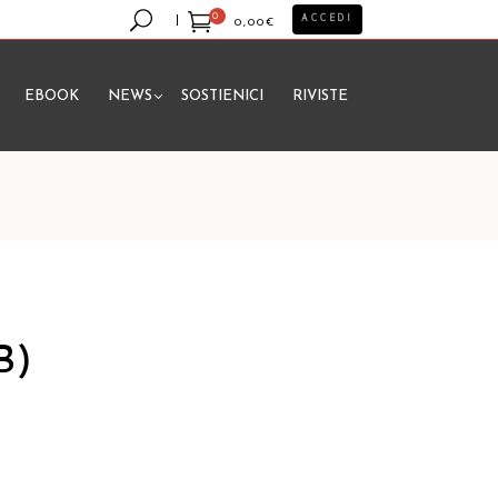
0
ACCEDI
0,00
€
EBOOK
NEWS
SOSTIENICI
RIVISTE
essun prodotto nel carrello.
B)