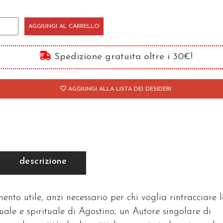
dice
AGGIUNGI AL CARRELLO
alitico
nerale
Spedizione gratuita oltre i 30€!
-
)
AGGIUNGI ALLA LISTA DEI DESIDERI
antità
descrizione
ento utile, anzi necessario per chi voglia rintracciare l
ttuale e spirituale di Agostino, un Autore singolare di