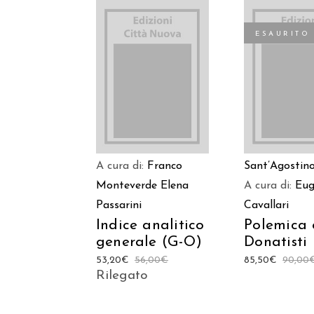
ESAURITO
AGGIUNGI AL
LEGGI TU
CARRELLO
A cura di:
Franco
Sant’Agostin
Monteverde
Elena
A cura di:
Eug
Passarini
Cavallari
Indice analitico
Polemica 
generale (G-O)
Donatisti
53,20
€
56,00
€
85,50
€
90,00
Rilegato