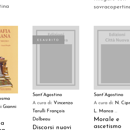
tina
sovracopertin
ESAURITO
AGGIUNGI AL
 AL
LEGGI TUTTO
CARRELLO
LO
Sant’Agostino
Sant’Agostino
Cosma
A cura di:
Vincenzo
A cura di:
N. Cipr
i
Gianni
Tarulli
François
L. Manca
...
Morale e
Dolbeau
ia
ascetismo
Discorsi nuovi