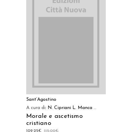
AGGIUNGI AL CARRELLO
Sant’Agostino
A cura di:
N. Cipriani
L. Manca
...
Morale e ascetismo
cristiano
109,25
€
115,00
€