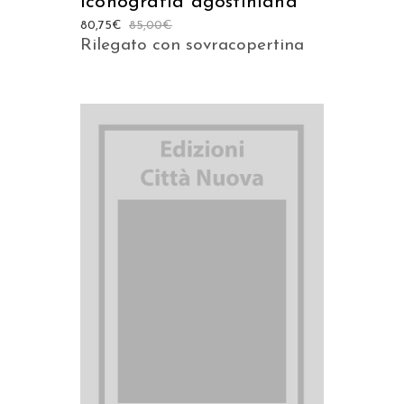
Iconografia agostiniana
80,75
€
85,00
€
Rilegato con sovracopertina
AGGIUNGI AL CARRELLO