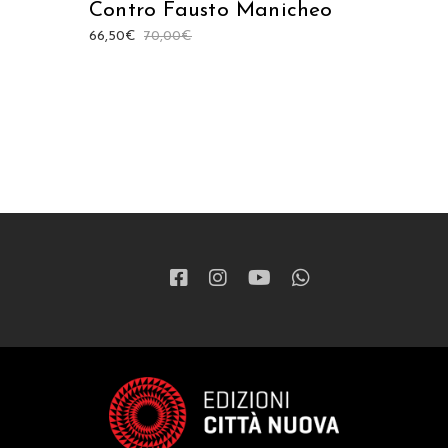
Contro Fausto Manicheo
66,50
€
70,00
€