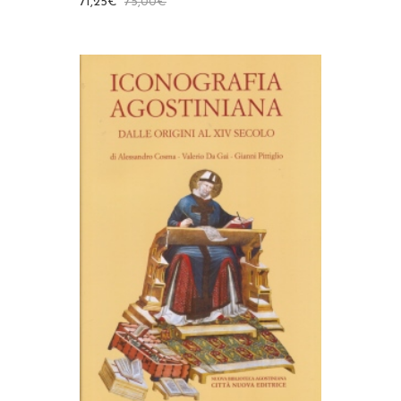
71,25
€
75,00
€
AGGIUNGI AL CARRELLO