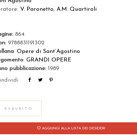
ant’Agostino
uratore:
V. Paronetto
,
A.M. Quartiroli
agine:
864
bn:
9788831191302
llana
:
Opere di Sant’Agostino
rgomento
:
GRANDI OPERE
no pubblicazione:
1989
ndividi:
ESAURITO
AGGIUNGI ALLA LISTA DEI DESIDERI