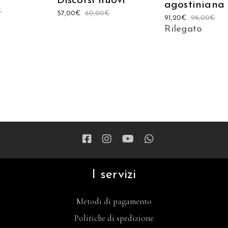
Discorsi nuovi
agostiniana
€
57,00
€
60,00
€
91,20
€
96,00
€
Rilegato
I servizi
Metodi di pagamento
Politiche di spedizione