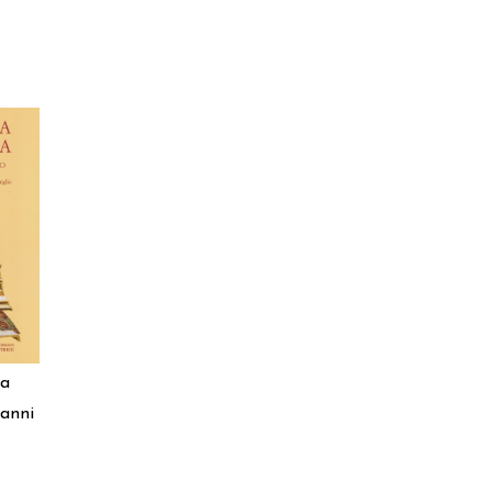
ma
ianni