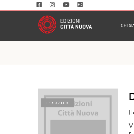
CHI S
D
ESAURITO
1
V