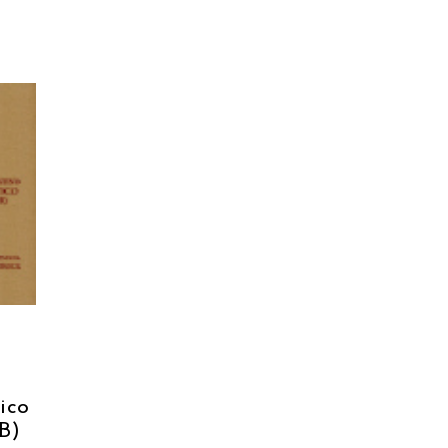
tico
B)