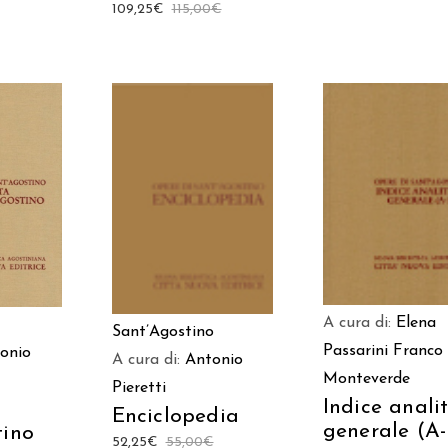
109,25
€
115,00
€
AGGIUNGI AL
 AL
AGGIUNGI AL
CARRELLO
LO
CARRELLO
A cura di:
Elena
Sant’Agostino
Passarini
Franco
onio
A cura di:
Antonio
Monteverde
Pieretti
Indice anali
Enciclopedia
generale (A-
tino
52,25
€
55,00
€