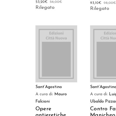
53,20
€
56,00
€
93,10
€
98,00
Rilegato
Rilegato
AGGIUNGI AL
AGGIUNGI
CARRELLO
CARREL
Sant’Agostino
Sant’Agostin
A cura di:
Mauro
A cura di:
Luig
Falcioni
Ubaldo Pizza
Opere
Contro Fa
antieretiche
Manicheo