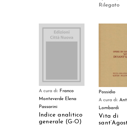
Rilegato
AGGIUNGI AL
AGGIUNGI
CARRELLO
CARREL
A cura di:
Franco
Possidio
Monteverde
Elena
A cura di:
Ant
Passarini
Lombardi
Indice analitico
Vita di
generale (G-O)
sant’Agos