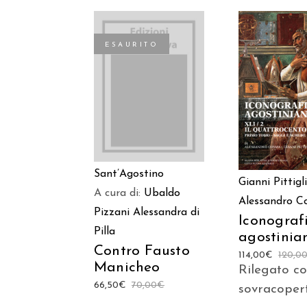
ESAURITO
AGGIUNGI
LEGGI TUTTO
CARREL
Sant’Agostino
Gianni Pittigl
A cura di:
Ubaldo
Alessandro 
Pizzani
Alessandra di
Iconograf
Pilla
agostinia
Contro Fausto
114,00
€
120,0
Manicheo
Rilegato c
66,50
€
70,00
€
sovracoper