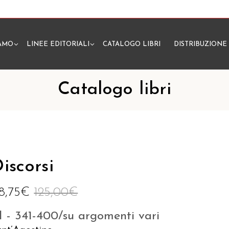
IAMO
LINEE EDITORIALI
CATALOGO LIBRI
DISTRIBUZIONE
N
Catalogo libri
iscorsi
18,75
€
125,00
€
I - 341-400/su argomenti vari