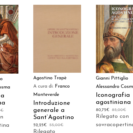
AGGIUNGI AL
AGGIUNGI AL
 AL
CARRELLO
CARRELLO
LO
Agostino Trapè
Gianni Pittiglio
io
A cura di:
Franco
Alessandro Cos
Cosma
Iconografia
Monteverde
ia
agostiniana
na
Introduzione
generale a
80,75
€
85,00
€
0
€
Rilegato con
on
Sant’Agostino
sovracopertin
tina
52,25
€
55,00
€
Rilegato