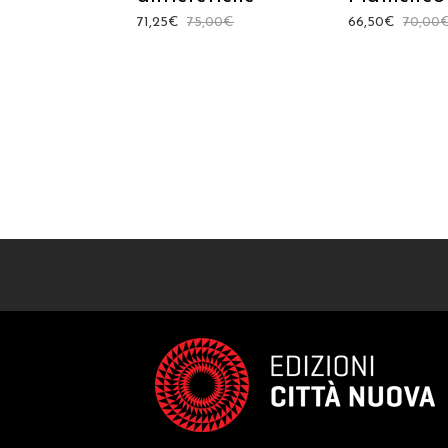
71,25
€
75,00
€
66,50
€
70,00