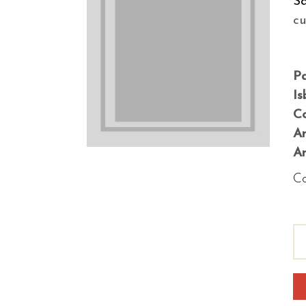
S
c
P
Is
Co
A
An
Co