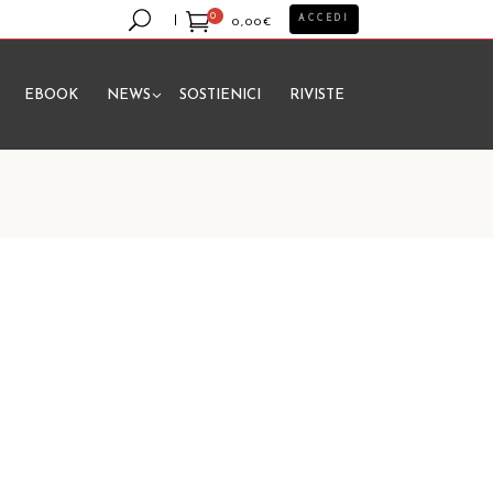
0
ACCEDI
0,00
€
EBOOK
NEWS
SOSTIENICI
RIVISTE
essun prodotto nel carrello.