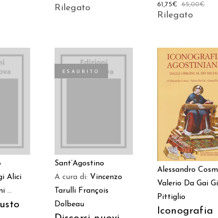
61,75
€
65,00
€
€
Rilegato
Rilegato
ESAURITO
 AL
AGGIUNGI AL
LEGGI TUTTO
LO
CARRELLO
o
Sant’Agostino
Alessandro Cos
i Alici
A cura di:
Vincenzo
Valerio Da Gai
G
ni
...
Tarulli
François
Pittiglio
usto
Dolbeau
Iconografia