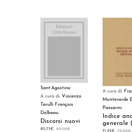
AGGIUNGI AL
AGGIUNGI
CARRELLO
CARREL
Sant’Agostino
A cura di:
Fra
A cura di:
Vincenzo
Monteverde
Tarulli
François
Passarini
Dolbeau
Indice ana
Discorsi nuovi
generale 
80,75
€
85,00
€
71,25
€
75,00
€