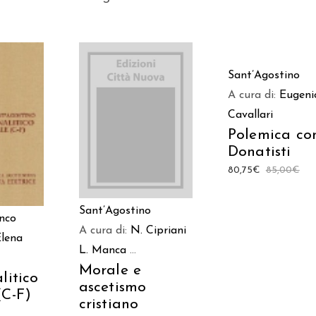
AGGIUNGI AL
Sant’Agostino
CARRELLO
A cura di:
Eugeni
AGGIUNGI AL
Cavallari
 AL
CARRELLO
Polemica con
LO
Donatisti
80,75
€
85,00
€
Sant’Agostino
nco
A cura di:
N. Cipriani
Elena
L. Manca
...
Morale e
litico
ascetismo
(C-F)
cristiano