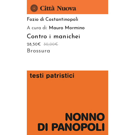
Fozio di Costantinopoli
A cura di:
Mauro Mormino
Contro i manichei
28,50
€
30,00
€
Brossura
AGGIUNGI AL CARRELLO