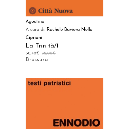
Agostino
A cura di:
Rachele Baviera
Nello
Cipriani
La Trinità/1
30,40
€
32,00
€
Brossura