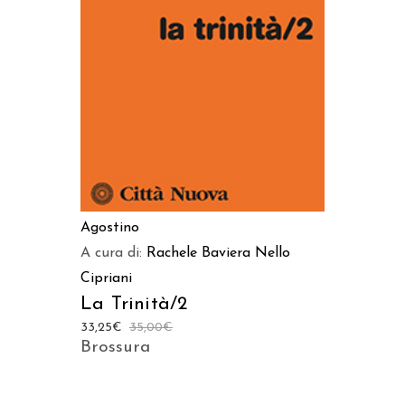
AGGIUNGI AL CARRELLO
Agostino
A cura di:
Rachele Baviera
Nello
Cipriani
La Trinità/2
33,25
€
35,00
€
Brossura