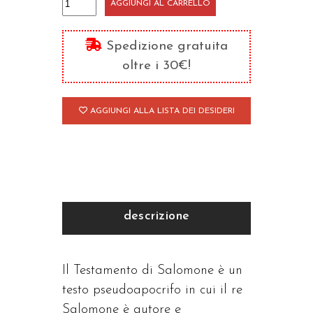
AGGIUNGI AL CARRELLO
di
Salomone
Spedizione gratuita
quantità
oltre i 30€!
AGGIUNGI ALLA LISTA DEI DESIDERI
descrizione
Il Testamento di Salomone è un
testo pseudoapocrifo in cui il re
Salomone è autore e