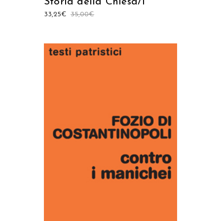
Storia della Chiesa/1
33,25
€
35,00
€
AGGIUNGI AL CARRELLO