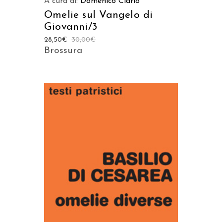
A cura di:
Domenico Ciarlo
Omelie sul Vangelo di
Giovanni/3
28,50
€
30,00
€
Brossura
AGGIUNGI AL CARRELLO