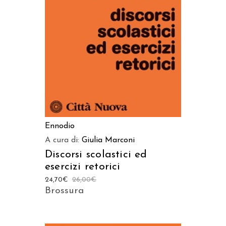
AGGIUNGI AL CARRELLO
Ennodio
A cura di:
Giulia Marconi
Discorsi scolastici ed
esercizi retorici
24,70
€
26,00
€
Brossura