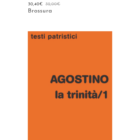
30,40
€
32,00
€
Brossura
AGGIUNGI AL CARRELLO