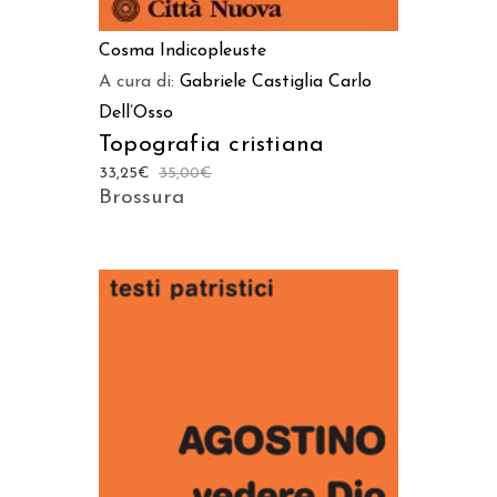
Cosma Indicopleuste
A cura di:
Gabriele Castiglia
Carlo
Dell’Osso
Topografia cristiana
33,25
€
35,00
€
Brossura
AGGIUNGI AL CARRELLO