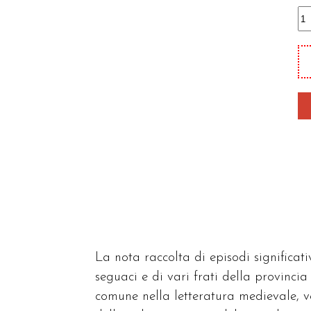
I
fi
di
S
Fr
qu
La nota raccolta di episodi significati
seguaci e di vari frati della provinci
comune nella letteratura medievale, ve