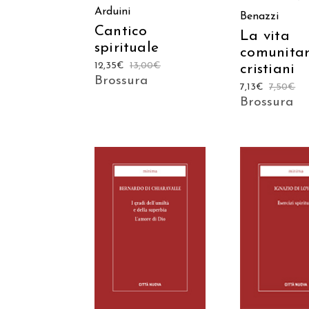
Arduini
Benazzi
Cantico
La vita
spirituale
comunitar
12,35
€
13,00
€
cristiani
Brossura
7,13
€
7,50
€
Brossura
AGGIUNGI AL
AGGIUNGI
CARRELLO
CARREL