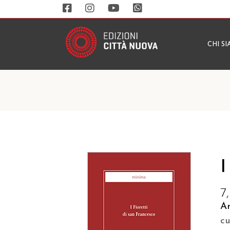
CHI S
I
7
A
c