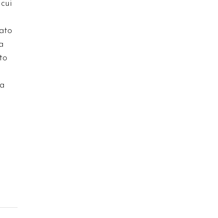
 cui
tato
a
to
ua