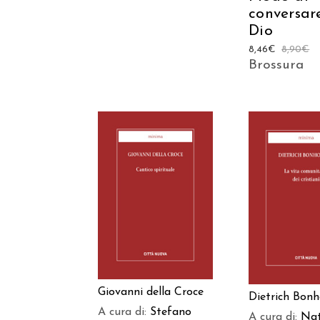
conversar
Dio
8,46
€
8,90
€
Brossura
AGGIUNGI AL
AGGIUNGI
CARRELLO
CARREL
Giovanni della Croce
Dietrich Bonh
A cura di:
Stefano
A cura di:
Nat