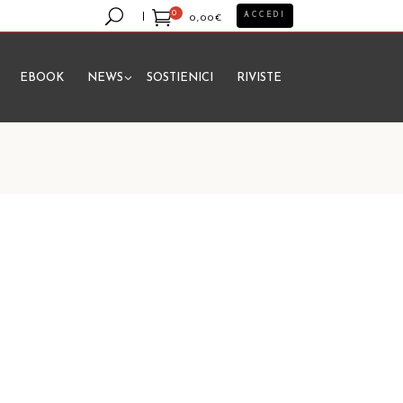
0
ACCEDI
0,00
€
EBOOK
NEWS
SOSTIENICI
RIVISTE
essun prodotto nel carrello.