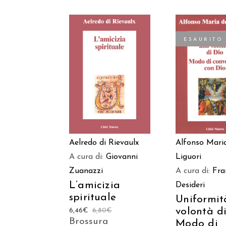
ESAURITO
AGGIUNGI AL
LEGGI TU
CARRELLO
Aelredo di Rievaulx
Alfonso Mari
A cura di:
Giovanni
Liguori
Zuanazzi
A cura di:
Fra
L’amicizia
Desideri
spirituale
Uniformit
volontà di
6,46
€
6,80
€
Brossura
Modo di