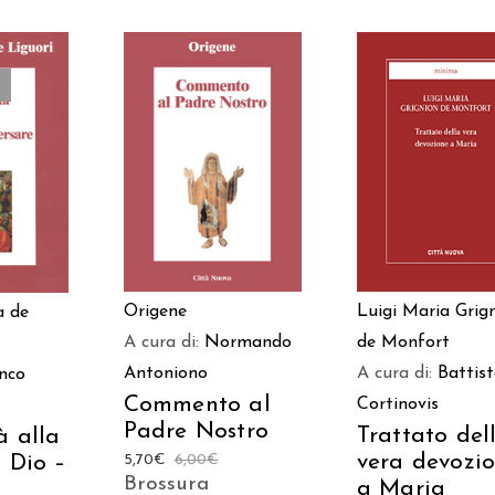
AGGIUNGI AL
AGGIUNGI AL
TTO
CARRELLO
CARRELLO
Luigi Maria Grig
Origene
a de
de Monfort
A cura di:
Normando
A cura di:
Battis
Antoniono
nco
Commento al
Cortinovis
Padre Nostro
Trattato del
à alla
vera devozi
 Dio –
5,70
€
6,00
€
Brossura
a Maria