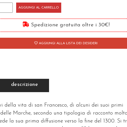
AGGIUNGI AL CARRELLO
oretti
Spedizione gratuita oltre i 30€!
an
ancesco
AGGIUNGI ALLA LISTA DEI DESIDERI
antità
descrizione
vi della vita di san Francesco, di alcuni dei suoi primi
a delle Marche, secondo una tipologia di racconto molt
de la sua prima diffusione verso la fine del 1300. Si t