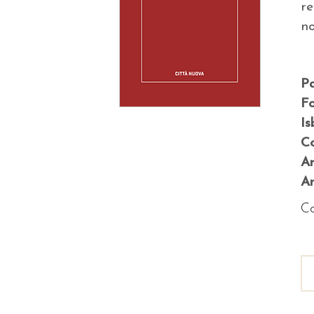
re
n
P
F
Is
Co
A
An
Co