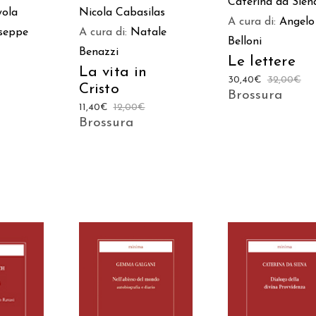
Caterina da Sien
yola
Nicola Cabasilas
A cura di:
Angelo
seppe
A cura di:
Natale
Belloni
Benazzi
Le lettere
La vita in
30,40
€
32,00
€
Cristo
Brossura
11,40
€
12,00
€
Brossura
AGGIUNGI AL
AGGIUNGI AL
 AL
CARRELLO
CARRELLO