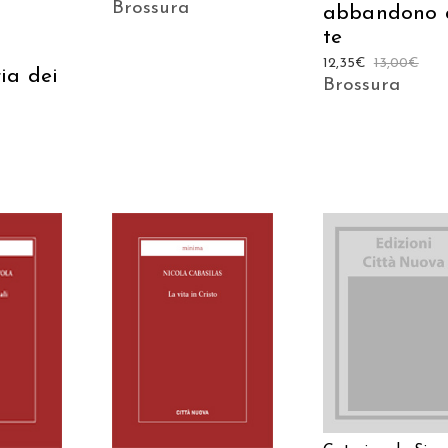
Brossura
abbandono 
te
12,35
€
13,00
€
ia dei
Brossura
AGGIUNGI AL
 AL
AGGIUNGI AL
CARRELLO
LO
CARRELLO