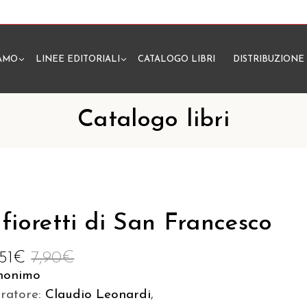
IAMO
LINEE EDITORIALI
CATALOGO LIBRI
DISTRIBUZIONE
N
Catalogo libri
 fioretti di San Francesco
,51
€
7,90
€
nonimo
uratore:
Claudio Leonardi
,