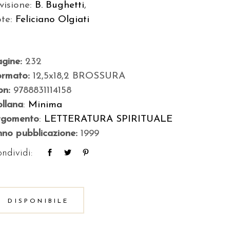
visione:
B. Bughetti
,
ote:
Feliciano Olgiati
agine:
232
ormato:
12,5x18,2 BROSSURA
bn:
9788831114158
llana
:
Minima
rgomento
:
LETTERATURA SPIRITUALE
no pubblicazione:
1999
ndividi:
DISPONIBILE