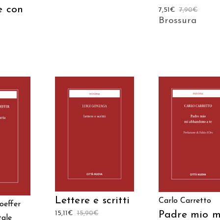
e con
7,51
€
7,90
€
Brossura
AGGIUNGI AL
AGGIUNGI AL
 AL
CARRELLO
CARRELLO
LO
Lettere e scritti
Carlo Carretto
oeffer
Padre mio m
15,11
€
15,90
€
ale