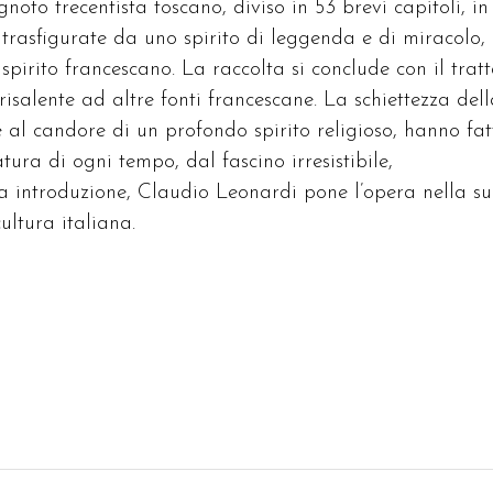
noto trecentista toscano, diviso in 53 brevi capitoli, in
trasfigurate da uno spirito di leggenda e di miracolo,
spirito francescano. La raccolta si conclude con il trat
isalente ad altre fonti francescane. La schiettezza dell
e al candore di un profondo spirito religioso, hanno fat
tura di ogni tempo, dal fascino irresistibile,
a introduzione, Claudio Leonardi pone l’opera nella s
ultura italiana.