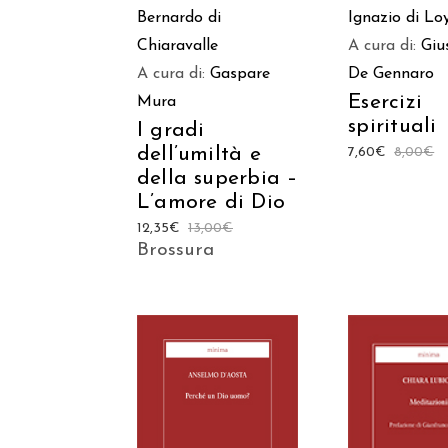
Ignazio di Lo
Bernardo di
A cura di:
Giu
Chiaravalle
De Gennaro
A cura di:
Gaspare
Esercizi
Mura
spirituali
I gradi
dell’umiltà e
7,60
€
8,00
€
della superbia –
L’amore di Dio
12,35
€
13,00
€
Brossura
AGGIUNGI AL
AGGIUNGI
CARRELLO