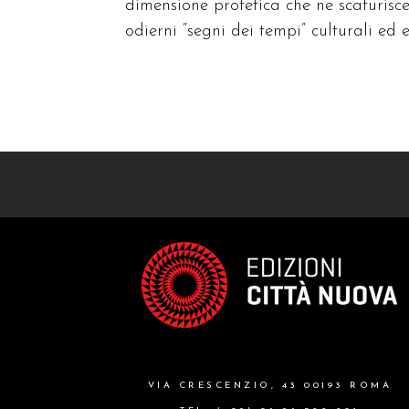
dimensione profetica che ne scaturisce
odierni “segni dei tempi” culturali ed ec
VIA CRESCENZIO, 43 00193 ROMA