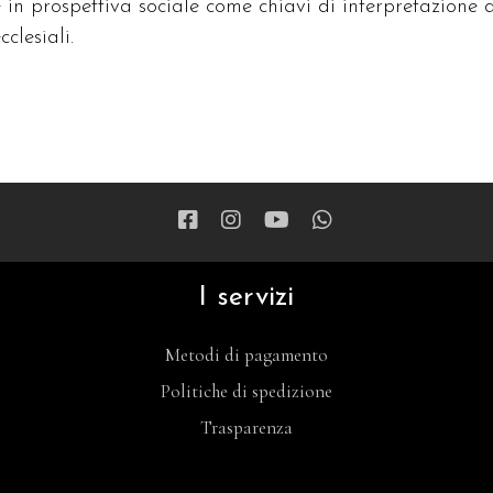
 in prospettiva sociale come chiavi di interpretazione 
clesiali.
I servizi
Metodi di pagamento
Politiche di spedizione
Trasparenza