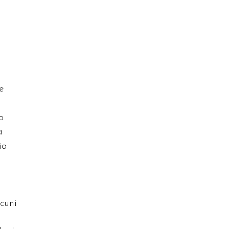
e
o
a
ia
lcuni