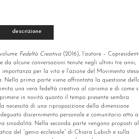
descrizione
e volume
Fedeltà Creativa
(2016), l’autore – Copresident
 da alcune conversazioni tenute negli ultimi tre anni,
a importanza per la vita e l’azione del Movimento stess
a. Nella prima parte viene affrontata la questione dell
limita una vera fedeltà creativa al carisma e di come s
esprimere in novità quanto il tempo presente sembra
a la necessità di una riproposizione della dimensione
adeguato discernimento personale e comunitario atto a
tiva sinodalità. Nella seconda parte vengono proposti a
ica del “genio ecclesiale” di Chiara Lubich e sulla