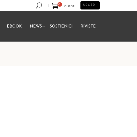
0
ACCEDI
0,00
€
EBOOK
NEWS
SOSTIENICI
RIVISTE
essun prodotto nel carrello.