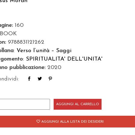
esùs Moran
agine:
160
-BOOK
bn:
9788831121262
llana
:
Verso l’unità – Saggi
rgomento
:
SPIRITUALITA' DELL'UNITA'
no pubblicazione:
2020
ndividi:
arisma
AGGIUNGI AL CARRELLO
ofezia
AGGIUNGI ALLA LISTA DEI DESIDERI
antità