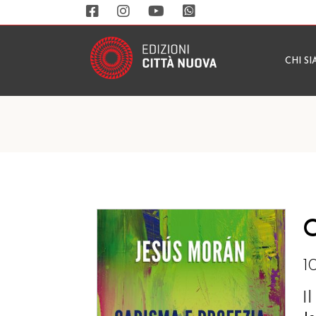
CHI S
C
1
I