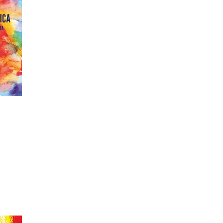
patristica
narrativa
RELLO
letteratura spirituale
grandi opere
formazione cristiana e
liturgia
catalogo storico
bibbia
attualita'