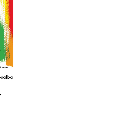
RELLO
salba
e