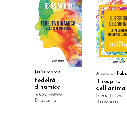
AGGIUNGI AL CARRELLO
AGGIUNGI AL C
Jesùs Moran
A cura di:
Fabi
Fedeltà
Il respiro
dinamica
dell’anima
16,06
€
16,90
€
14,16
€
14,90
€
Brossura
Brossura