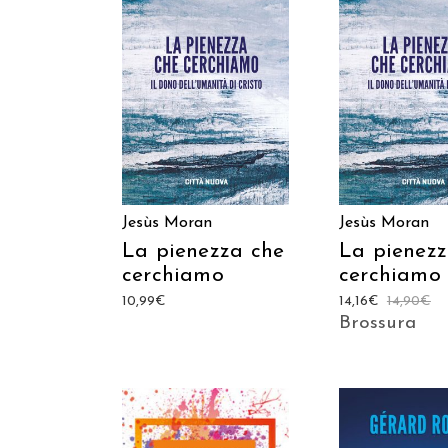
AGGIUNGI AL CARRELLO
AGGIUNGI AL C
Jesùs Moran
Jesùs Moran
La pienezza che
La pienezz
cerchiamo
cerchiamo
10,99
€
14,16
€
14,90
€
Brossura