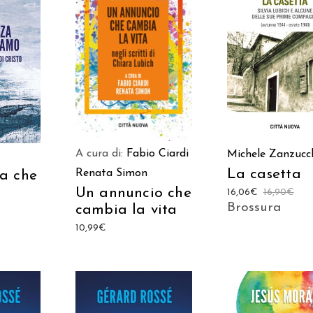
AGGIUNGI AL CARRELLO
AGGIUNGI AL CAR
ARRELLO
A cura di:
Fabio Ciardi
Michele Zanzucc
La casetta
Renata Simon
a che
Un annuncio che
16,06
€
16,90
€
Brossura
cambia la vita
10,99
€