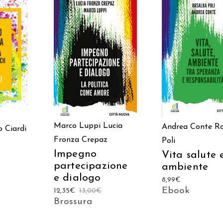
AGGIUNGI AL CARRELLO
AGGIUNGI AL CAR
ARRELLO
Marco Luppi
Lucia
Andrea Conte
Ro
o Ciardi
Fronza Crepaz
Poli
Impegno
Vita salute 
partecipazione
ambiente
e dialogo
8,99
€
Ebook
12,35
€
13,00
€
Brossura