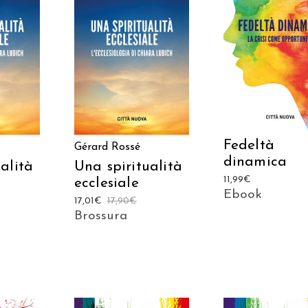
AGGIUNGI AL CAR
ARRELLO
AGGIUNGI AL CARRELLO
Fedeltà
Gérard Rossé
dinamica
alità
Una spiritualità
11,99
€
ecclesiale
Ebook
17,01
€
17,90
€
Brossura