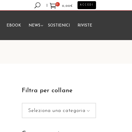
0
ACCEDI
0,00
€
EBOOK
NEWS
SOSTIENICI
RIVISTE
essun prodotto nel carrello.
Filtra per collane
Seleziona una categoria