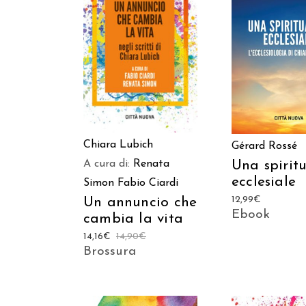
AGGIUNGI AL CARRELLO
AGGIUNGI AL C
Chiara Lubich
Gérard Rossé
A cura di:
Renata
Una spiritu
ecclesiale
Simon
Fabio Ciardi
12,99
€
Un annuncio che
Ebook
cambia la vita
14,16
€
14,90
€
Brossura