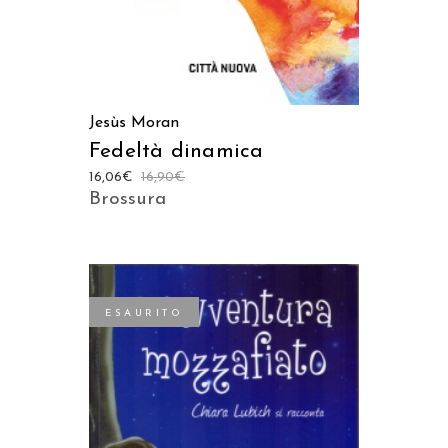
Jesùs Moran
Fedeltà dinamica
16,06
€
16,90
€
Brossura
ESAURITO