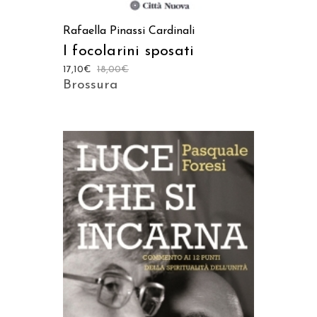
Rafaella Pinassi Cardinali
I focolarini sposati
17,10
€
18,00
€
Brossura
AGGIUNGI AL CARRELLO