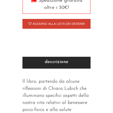
Spedizione gratuita
tra
oltre i 30€!
speranza
e
AGGIUNGI ALLA LISTA DEI DESIDERI
responsabilità
quantità
descrizione
Il libro, partendo da alcune
riflessioni di Chiara Lubich che
illuminano specifici aspetti della
nostra vita relativi al benessere
psico-fisico e alla salute