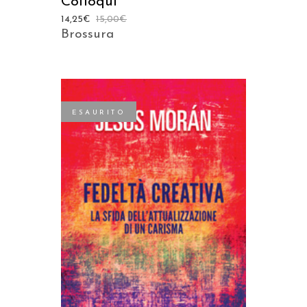
Colloqui
14,25
€
15,00
€
Brossura
ESAURITO
LEGGI TUTTO