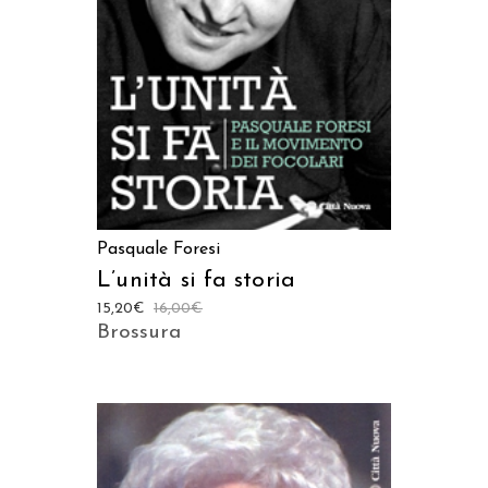
AGGIUNGI AL CARRELLO
Pasquale Foresi
L’unità si fa storia
15,20
€
16,00
€
Brossura