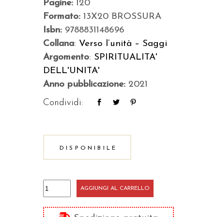
Pagine:
120
Formato:
13X20 BROSSURA
Isbn:
9788831148696
Collana
:
Verso l’unità – Saggi
Argomento
:
SPIRITUALITA'
DELL'UNITA'
Anno pubblicazione:
2021
Condividi:
DISPONIBILE
Vita,
AGGIUNGI AL CARRELLO
salute,
ambiente