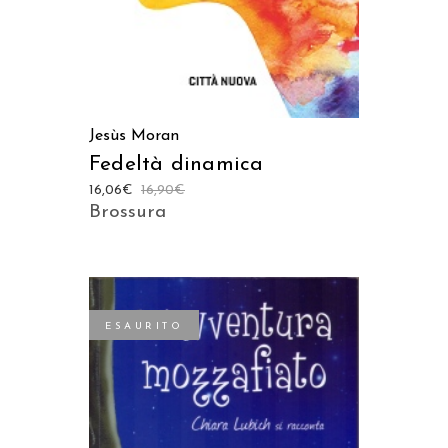
Jesùs Moran
Fedeltà dinamica
16,06
€
16,90
€
Brossura
ESAURITO