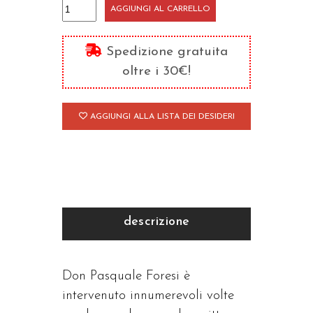
Colloqui
AGGIUNGI AL CARRELLO
quantità
Spedizione gratuita
oltre i 30€!
AGGIUNGI ALLA LISTA DEI DESIDERI
descrizione
Don Pasquale Foresi è
intervenuto innumerevoli volte