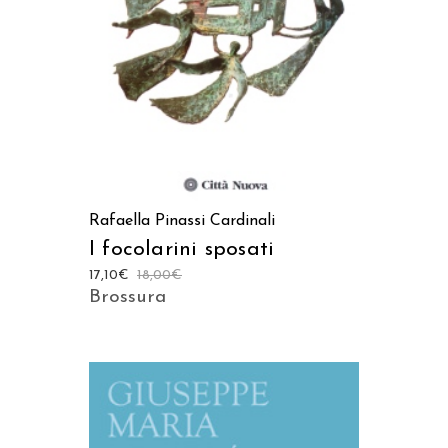
LEGGI TUTTO
Rafaella Pinassi Cardinali
I focolarini sposati
17,10
€
18,00
€
Brossura