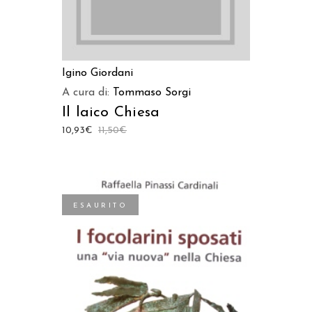
Igino Giordani
A cura di:
Tommaso Sorgi
Il laico Chiesa
10,93
€
11,50
€
ESAURITO