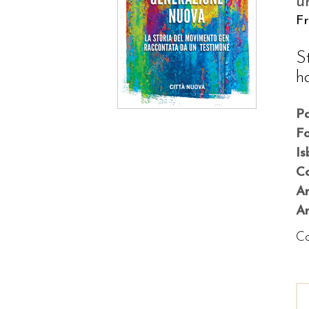
u
F
S
ha
P
F
Is
Co
A
An
Co