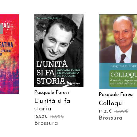
AGGIUNGI AL
AGGIUNGI AL
TTO
CARRELLO
CARRELLO
Pasquale Foresi
Pasquale Foresi
L’unità si fa
Colloqui
storia
14,25
€
15,00
€
15,20
€
16,00
€
Brossura
Brossura