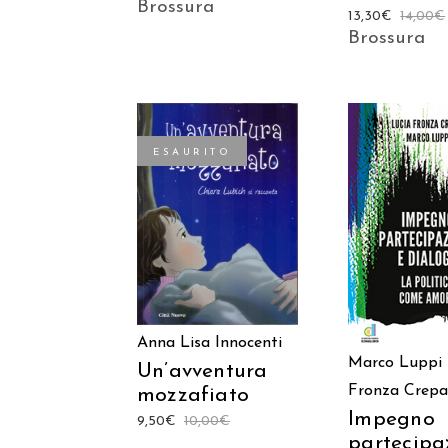
Brossura
13,30
€
14,00
€
Brossura
ESAURITO
AGGIUNGI
LEGGI TUTTO
CARREL
Anna Lisa Innocenti
Marco Luppi
Un’avventura
Fronza Crepa
mozzafiato
Impegno
9,50
€
10,00
€
partecipa