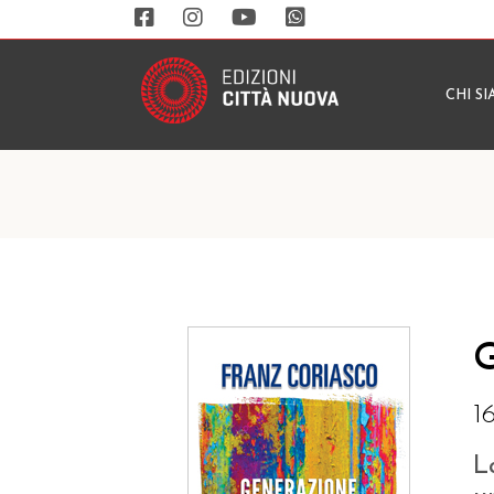
CHI S
G
1
L