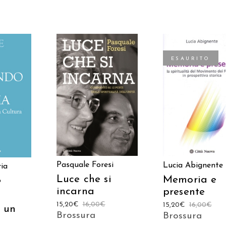
ESAURITO
AGGIUNGI AL
 AL
LEGGI TUTTO
CARRELLO
LO
Pasquale Foresi
Lucia Abignente
ia
Luce che si
Memoria e
o
incarna
presente
15,20
€
16,00
€
15,20
€
16,00
€
 un
Brossura
Brossura