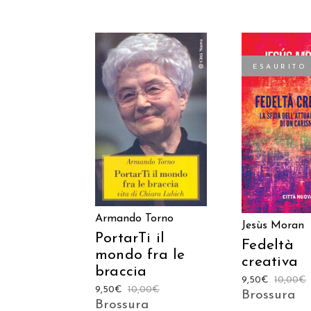
ESAURITO
AGGIUNGI AL
LEGGI TU
CARRELLO
Armando Torno
Jesùs Moran
PortarTi il
Fedeltà
mondo fra le
creativa
braccia
9,50
€
10,00
€
9,50
€
10,00
€
Brossura
Brossura