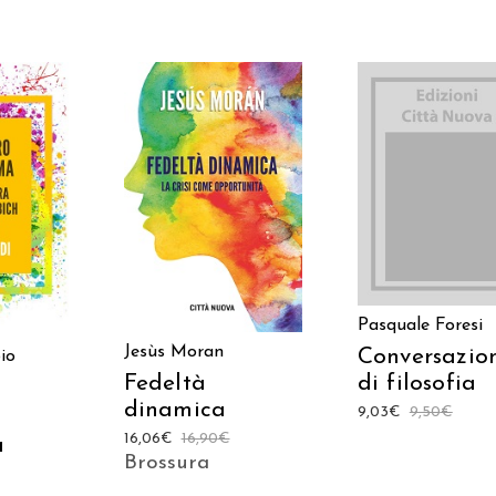
AGGIUNGI AL
AGGIUNGI AL
 AL
CARRELLO
CARRELLO
LO
Pasquale Foresi
Jesùs Moran
Conversazio
io
Fedeltà
di filosofia
dinamica
9,03
€
9,50
€
16,06
€
16,90
€
a
Brossura