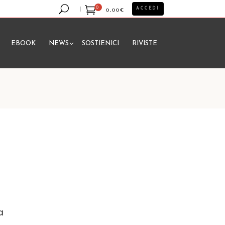
0
ACCEDI
0,00
€
EBOOK
NEWS
SOSTIENICI
RIVISTE
essun prodotto nel carrello.
a