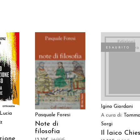
ESAURITO
 AL
AGGIUNGI AL
LEGGI TUTTO
LO
CARRELLO
Igino Giordani
Lucia
Pasquale Foresi
A cura di:
Tomma
z
Note di
Sorgi
filosofia
Il laico Chie
zione
13,30
€
14,00
€