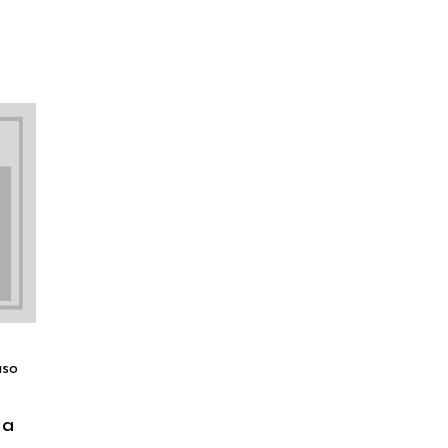
so
sa