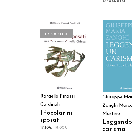
Brossura
ESAURITO
AGGIUNGI
LEGGI TUTTO
CARREL
Rafaella Pinassi
Giuseppe Mar
Cardinali
Zanghì
Marc
I focolarini
Martino
sposati
Leggendo
17,10
€
18,00
€
carisma