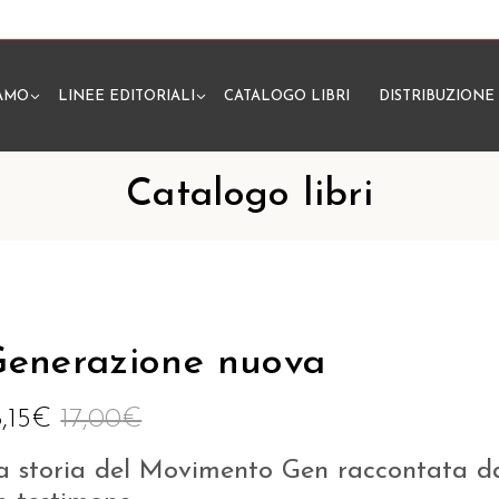
IAMO
LINEE EDITORIALI
CATALOGO LIBRI
DISTRIBUZIONE
N
Catalogo libri
enerazione nuova
6,15
€
17,00
€
a storia del Movimento Gen raccontata d