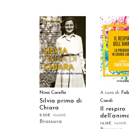
AGGIUNGI
AGGIUNGI AL
CARREL
CARRELLO
A cura di:
Fab
Nino Carella
Silvia prima di
Ciardi
Chiara
Il respiro
dell’anim
9,50
€
10,00
€
Brossura
14,16
€
14,90
€