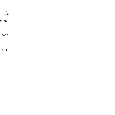
n s’è
come
 per
te i