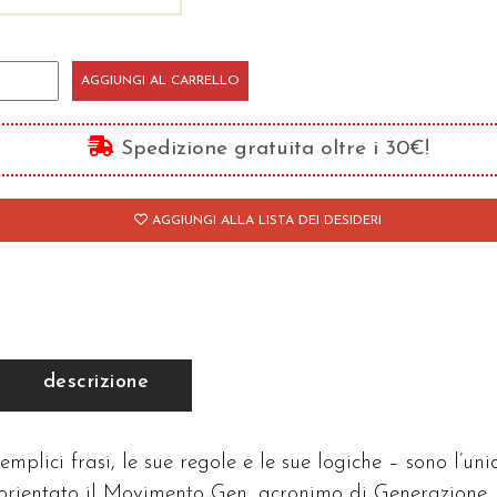
enerazione
AGGIUNGI AL CARRELLO
uova
antità
Spedizione gratuita oltre i 30€!
AGGIUNGI ALLA LISTA DEI DESIDERI
descrizione
emplici frasi, le sue regole e le sue logiche – sono l’uni
a orientato il Movimento Gen, acronimo di Generazione