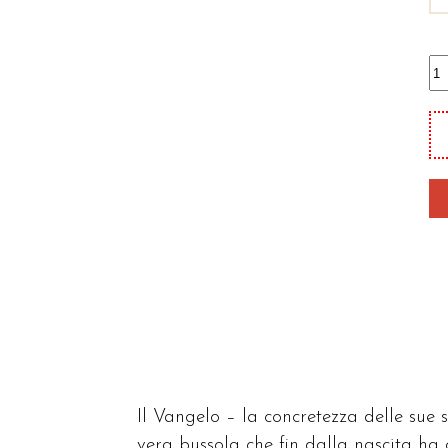
G
n
qu
Il Vangelo – la concretezza delle sue s
vera bussola che fin dalla nascita h