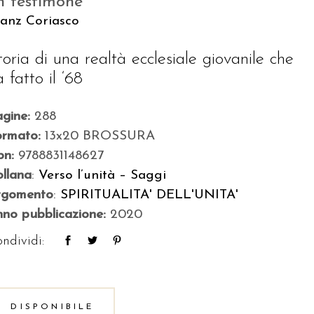
n testimone
ranz Coriasco
toria di una realtà ecclesiale giovanile che
 fatto il ‘68
agine:
288
ormato:
13x20 BROSSURA
bn:
9788831148627
llana
:
Verso l’unità – Saggi
rgomento
:
SPIRITUALITA' DELL'UNITA'
no pubblicazione:
2020
ndividi:
DISPONIBILE