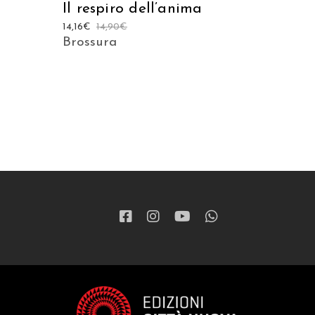
Il respiro dell’anima
14,16
€
14,90
€
Brossura