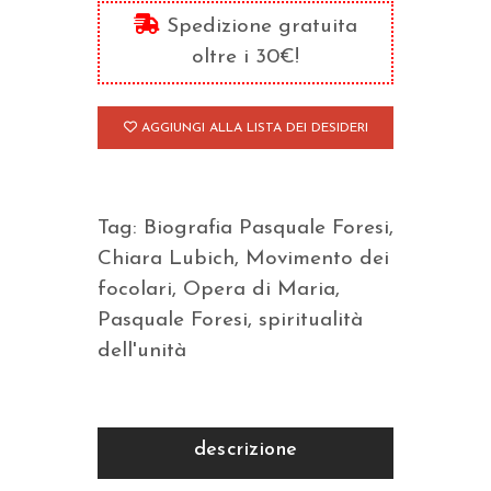
l'eccesso
Spedizione gratuita
quantità
oltre i 30€!
AGGIUNGI ALLA LISTA DEI DESIDERI
Tag:
Biografia Pasquale Foresi
,
Chiara Lubich
,
Movimento dei
focolari
,
Opera di Maria
,
Pasquale Foresi
,
spiritualità
dell'unità
descrizione