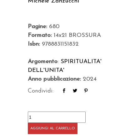
Michele Zanzucchi
Pagine:
680
Formato:
14x21 BROSSURA
Isbn:
9788831151832
Argomento
:
SPIRITUALITA'
DELL'UNITA'
Anno pubblicazione:
2024
Condividi:
La
regola
AGGIUNGI AL CARRELLO
e