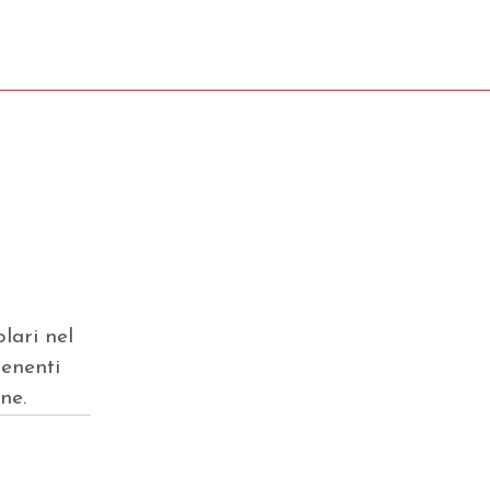
olari nel
tenenti
ane.