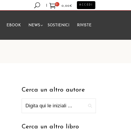
0
ACCEDI
0,00
€
EBOOK
NEWS
SOSTIENICI
RIVISTE
essun prodotto nel carrello.
Cerca un altro autore
Cerca un altro libro