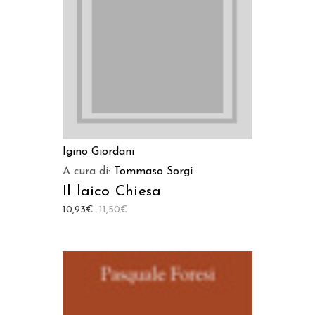
LEGGI TUTTO
Igino Giordani
A cura di:
Tommaso Sorgi
Il laico Chiesa
10,93
€
11,50
€