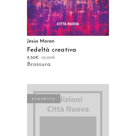
Jesùs Moran
Fedeltà creativa
9,50
€
10,00
€
Brossura
ESAURITO