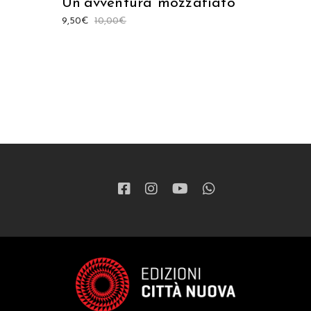
Un’avventura mozzafiato
9,50
€
10,00
€