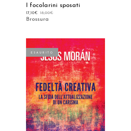
I focolarini sposati
17,10
€
18,00
€
Brossura
ESAURITO
LEGGI TUTTO