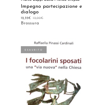
Impegno partecipazione e
dialogo
12,35
€
13,00
€
Brossura
ESAURITO
LEGGI TUTTO