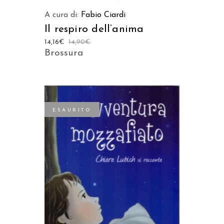
A cura di:
Fabio Ciardi
Il respiro dell’anima
14,16
€
14,90
€
Brossura
ESAURITO
LEGGI TUTTO