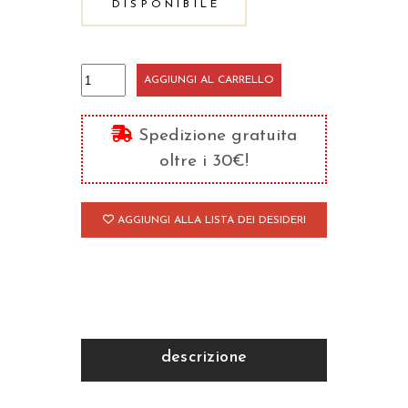
DISPONIBILE
Luce
AGGIUNGI AL CARRELLO
che
avvolge
Spedizione gratuita
il
oltre i 30€!
mondo
quantità
AGGIUNGI ALLA LISTA DEI DESIDERI
descrizione