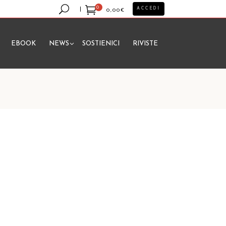
0
ACCEDI
0,00
€
EBOOK
NEWS
SOSTIENICI
RIVISTE
essun prodotto nel carrello.