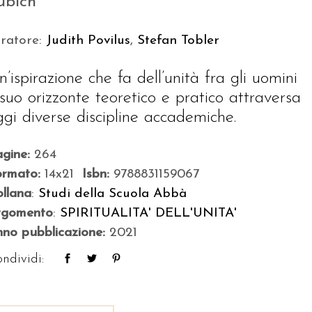
ubich
uratore:
Judith Povilus
,
Stefan Tobler
n’ispirazione che fa dell’unità fra gli uomini
l suo orizzonte teoretico e pratico attraversa
ggi diverse discipline accademiche.
agine:
264
ormato:
14x21
Isbn:
9788831159067
llana
:
Studi della Scuola Abbà
rgomento
:
SPIRITUALITA' DELL'UNITA'
no pubblicazione:
2021
ndividi: