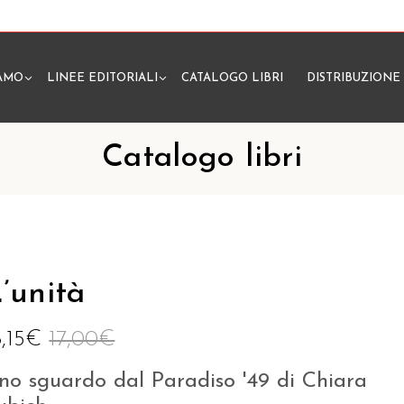
IAMO
LINEE EDITORIALI
CATALOGO LIBRI
DISTRIBUZIONE
N
Catalogo libri
’unità
6,15
€
17,00
€
no sguardo dal Paradiso '49 di Chiara