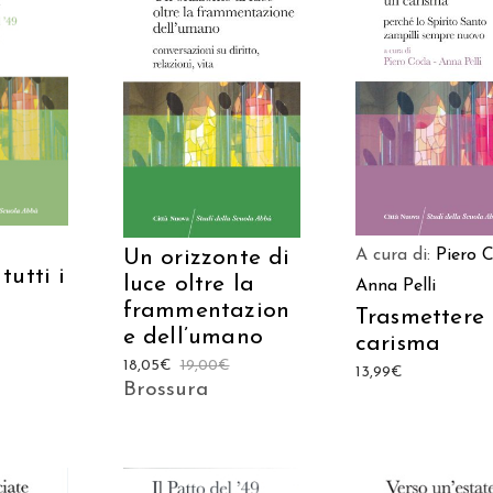
 AL
AGGIUNGI AL
AGGIUNGI AL
LO
CARRELLO
CARRELLO
Un orizzonte di
A cura di:
Piero 
utti i
luce oltre la
Anna Pelli
frammentazion
Trasmettere
e dell’umano
carisma
18,05
€
19,00
€
13,99
€
Brossura