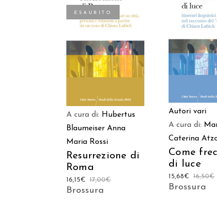
ESAURITO
AGGIUNGI
LEGGI TUTTO
CARREL
Autori vari
A cura di:
Hubertus
A cura di:
Mar
Blaumeiser
Anna
Caterina Atzo
Maria Rossi
Come frec
Resurrezione di
di luce
Roma
15,68
€
16,50
€
16,15
€
17,00
€
Brossura
Brossura