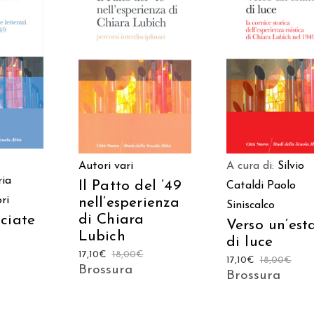
 AL
AGGIUNGI AL
AGGIUNGI AL
LO
CARRELLO
CARRELLO
Autori vari
A cura di:
Silvio
ia
Il Patto del ’49
Cataldi
Paolo
ri
nell’esperienza
Siniscalco
di Chiara
ciate
Verso un’est
Lubich
di luce
17,10
€
18,00
€
17,10
€
18,00
€
Brossura
Brossura