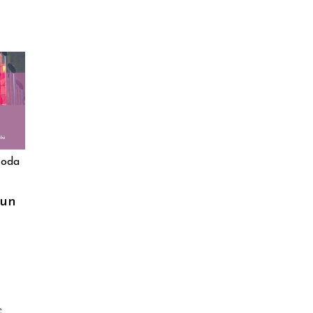
Coda
 un