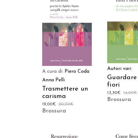
AGGIUNGI
AGGIUNGI AL
CARREL
CARRELLO
Autori vari
A cura di:
Piero Coda
Guardare t
Anna Pelli
fiori
Trasmettere un
13,30
€
14,00
€
carisma
Brossura
19,00
€
20,00
€
Brossura