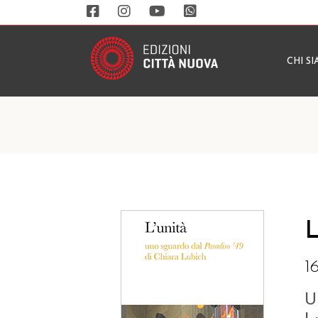
CHI S
L
1
U