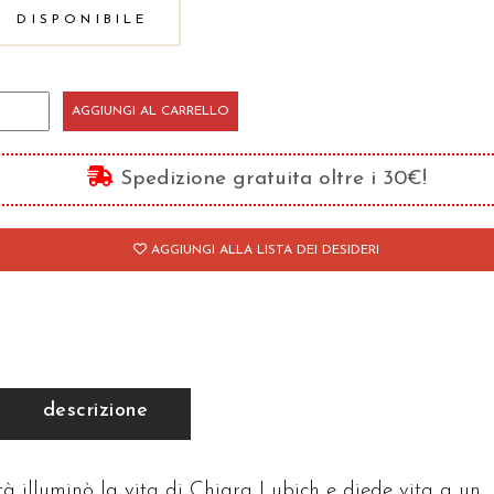
DISPONIBILE
unità
AGGIUNGI AL CARRELLO
antità
Spedizione gratuita oltre i 30€!
AGGIUNGI ALLA LISTA DEI DESIDERI
descrizione
ità illuminò la vita di Chiara Lubich e diede vita a un