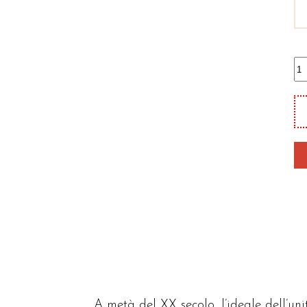
L'
qu
A metà del XX secolo, l’ideale dell’un