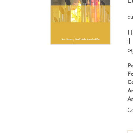
L
c
U
i
o
P
F
Co
A
An
Co