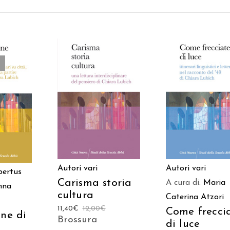
AGGIUNGI AL
AGGIUNGI AL
TTO
CARRELLO
CARRELLO
Autori vari
Autori vari
ertus
Carisma storia
A cura di:
Maria
nna
cultura
Caterina Atzori
11,40
€
12,00
€
Come frecci
one di
Brossura
di luce