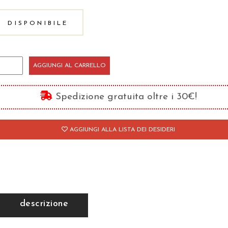
DISPONIBILE
rso
AGGIUNGI AL CARRELLO
'estate
Spedizione gratuita oltre i 30€!
ce
antità
AGGIUNGI ALLA LISTA DEI DESIDERI
descrizione