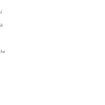
l
di
l
che