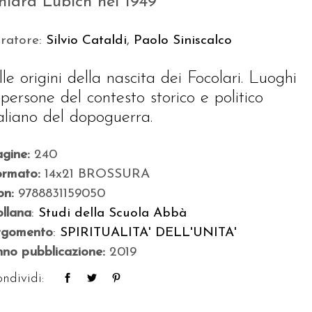
hiara Lubich nel 1949
uratore:
Silvio Cataldi
,
Paolo Siniscalco
lle origini della nascita dei Focolari. Luoghi
 persone del contesto storico e politico
taliano del dopoguerra.
agine:
240
ormato:
14x21 BROSSURA
bn:
9788831159050
llana
:
Studi della Scuola Abbà
rgomento
:
SPIRITUALITA' DELL'UNITA'
no pubblicazione:
2019
ndividi: