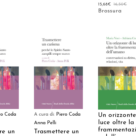
15,68
€
16,50
€
Brossura
 AL
AGGIUNGI AL
AGGIUNGI AL
LO
CARRELLO
CARRELLO
Un orizzonte
ro Coda
A cura di:
Piero Coda
luce oltre la
Anna Pelli
frammentaz
re un
Trasmettere un