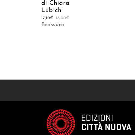
di Chiara
Lubich
17,10
€
18,00
€
Brossura