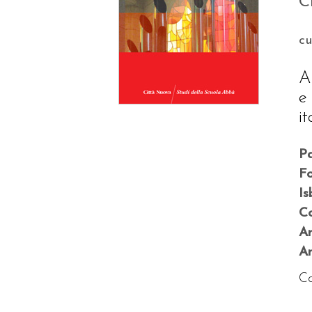
C
c
A
e
i
P
F
Is
Co
A
An
Co