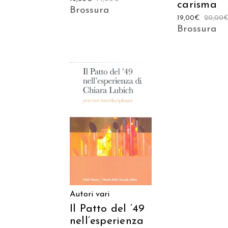
carisma
Brossura
19,00
€
20,00
Brossura
AGGIUNGI AL
CARRELLO
Autori vari
Il Patto del ’49
nell’esperienza