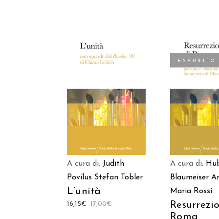
ESAURITO
AGGIUNGI AL
LEGGI TU
CARRELLO
A cura di:
Judith
A cura di:
Hub
Povilus
Stefan Tobler
Blaumeiser
A
L’unità
Maria Rossi
Resurrezi
16,15
€
17,00
€
Roma