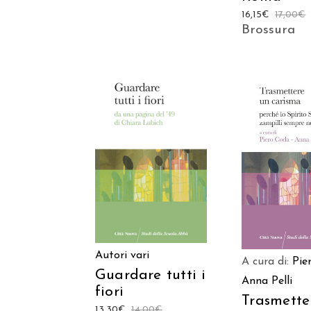
16,15
€
17,00
€
Brossura
AGGIUNGI AL
AGGIUNGI
CARRELLO
CARREL
Autori vari
A cura di:
Pie
Guardare tutti i
Anna Pelli
fiori
Trasmette
13,30
€
14,00
€