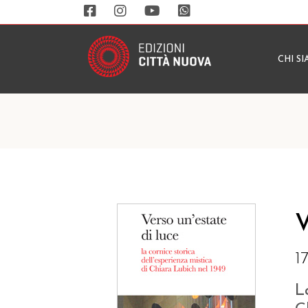
CHI S
V
1
L