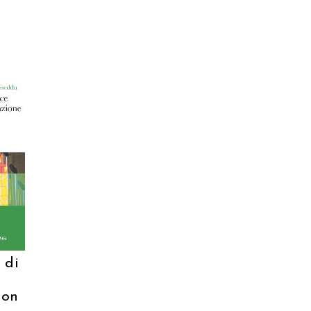
 di
ion