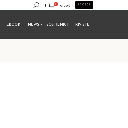
0
ACCEDI
0,00
€
EBOOK
NEWS
SOSTIENICI
RIVISTE
essun prodotto nel carrello.