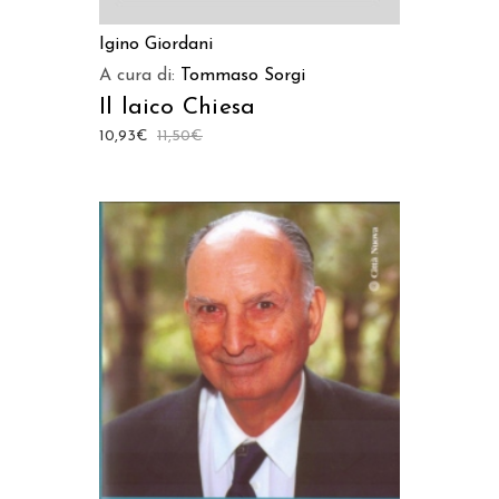
Igino Giordani
A cura di:
Tommaso Sorgi
Il laico Chiesa
10,93
€
11,50
€
AGGIUNGI AL CARRELLO