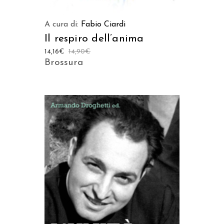
A cura di:
Fabio Ciardi
Il respiro dell’anima
14,16
€
14,90
€
Brossura
AGGIUNGI AL CARRELLO