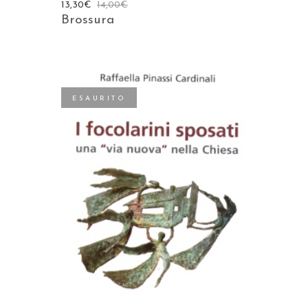
13,30
€
14,00
€
Brossura
ESAURITO
LEGGI TUTTO