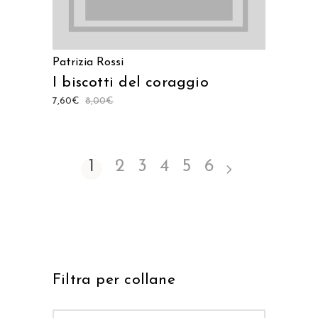
Patrizia Rossi
I biscotti del coraggio
7,60
€
8,00
€
1
2
3
4
5
6
Filtra per collane