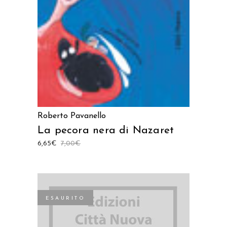
Roberto Pavanello
La pecora nera di Nazaret
6,65
€
7,00
€
ESAURITO