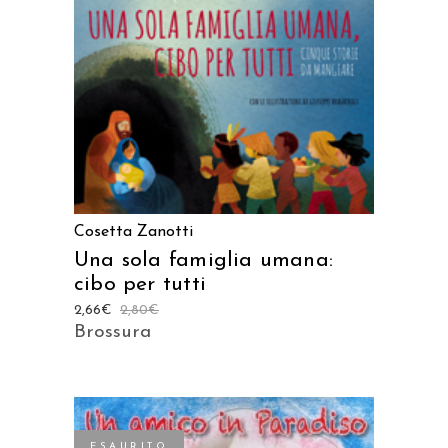
AGGIUNGI AL CARRELLO
Cosetta Zanotti
Una sola famiglia umana:
cibo per tutti
2,66
€
2,80
€
Brossura
ESAURITO