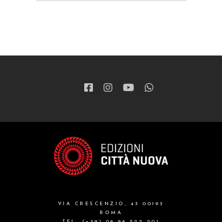
saggistica
ragazzi
patristica
narrativa
letteratura spirituale
grandi opere
formazione cristiana e liturgia
catalogo storico
bibbia
VIA CRESCENZIO, 43 00193
attualita'
ROMA
TEL. (+39) 06 96 522 201