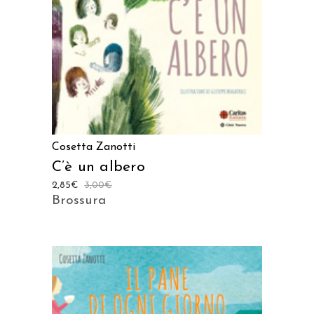
AGGIUNGI AL CARRELLO
Cosetta Zanotti
C’è un albero
2,85
€
3,00
€
Brossura