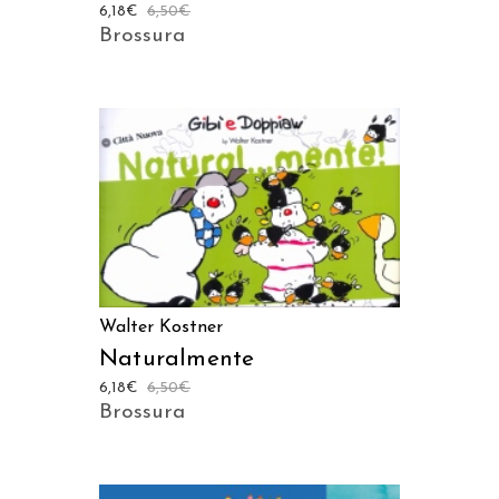
6,18
€
6,50
€
Brossura
AGGIUNGI AL CARRELLO
Walter Kostner
Naturalmente
6,18
€
6,50
€
Brossura