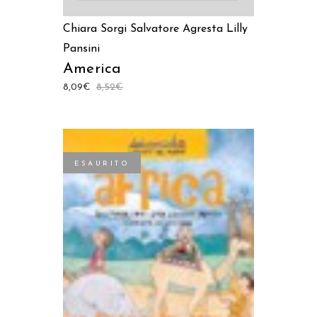
Chiara Sorgi
Salvatore Agresta
Lilly
Pansini
America
8,09
€
8,52
€
ESAURITO
LEGGI TUTTO