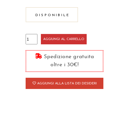
DISPONIBILE
La
AGGIUNGI AL CARRELLO
felicità
di
Spedizione gratuita
dare
oltre i 30€!
quantità
AGGIUNGI ALLA LISTA DEI DESIDERI