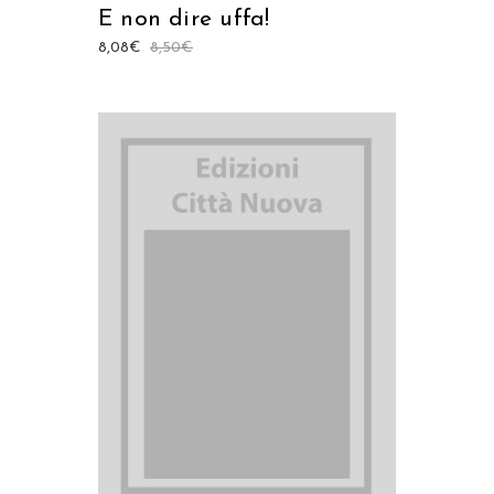
E non dire uffa!
8,08
€
8,50
€
AGGIUNGI AL CARRELLO