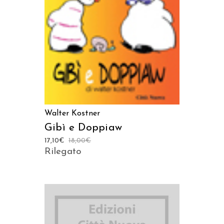
AGGIUNGI AL CARRELLO
Walter Kostner
Gibì e Doppiaw
17,10
€
18,00
€
Rilegato