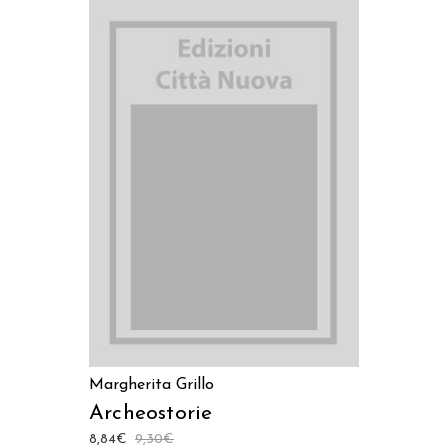
AGGIUNGI AL CARRELLO
Margherita Grillo
Archeostorie
8,84
€
9,30
€