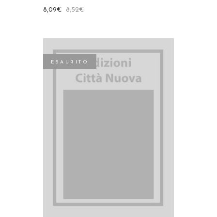
8,09
€
8,52
€
ESAURITO
LEGGI TUTTO