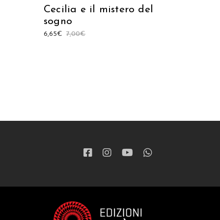
Cecilia e il mistero del
sogno
6,65
€
7,00
€