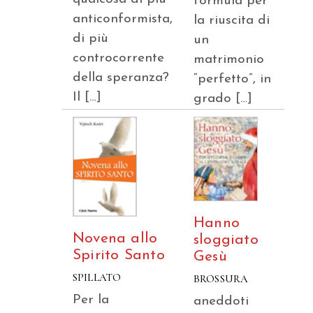
formula per
anticonformista,
la riuscita di
di più
un
controcorrente
matrimonio
della speranza?
“perfetto”, in
Il […]
grado […]
Hanno
Novena allo
sloggiato
Spirito Santo
Gesù
SPILLATO
BROSSURA
Per la
aneddoti