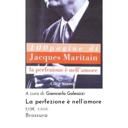
LEGGI TUTTO
A cura di:
Giancarlo Galeazzi
La perfezione è nell’amore
7,13
€
7,50
€
Brossura