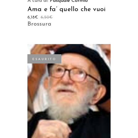
A cura di:
Pasquale Cormio
Ama e fa’ quello che vuoi
6,18
€
6,50
€
Brossura
ESAURITO
LEGGI TUTTO