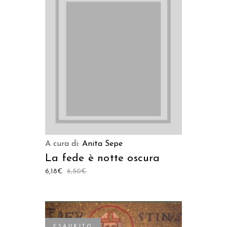
LEGGI TUTTO
A cura di:
Anita Sepe
La fede è notte oscura
6,18
€
6,50
€
ESAURITO