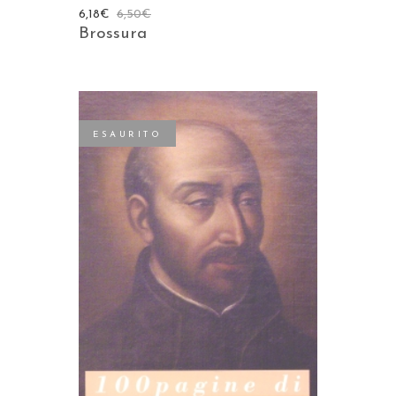
6,18
€
6,50
€
Brossura
ESAURITO
LEGGI TUTTO