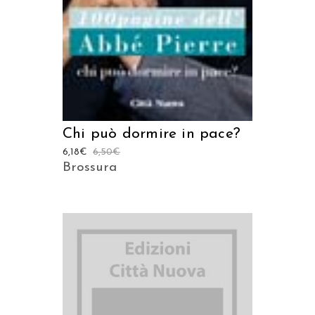
Chi può dormire in pace?
6,18
€
6,50
€
Brossura