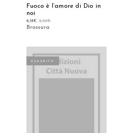
Fuoco è l’amore di Dio in
noi
6,18
€
6,50
€
Brossura
ESAURITO
LEGGI TUTTO