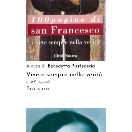
A cura di:
Benedetta Pierfederici
Vivete sempre nella verità
6,18
€
6,50
€
Brossura