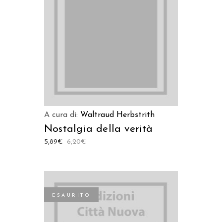
AGGIUNGI AL CARRELLO
A cura di:
Waltraud Herbstrith
Nostalgia della verità
5,89
€
6,20
€
ESAURITO