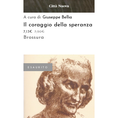
A cura di:
Giuseppe Bellia
Il coraggio della speranza
7,13
€
7,50
€
Brossura
ESAURITO
LEGGI TUTTO