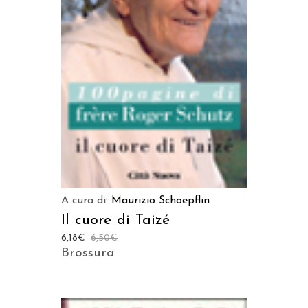
AGGIUNGI AL CARRELLO
A cura di:
Maurizio Schoepflin
Il cuore di Taizé
6,18
€
6,50
€
Brossura