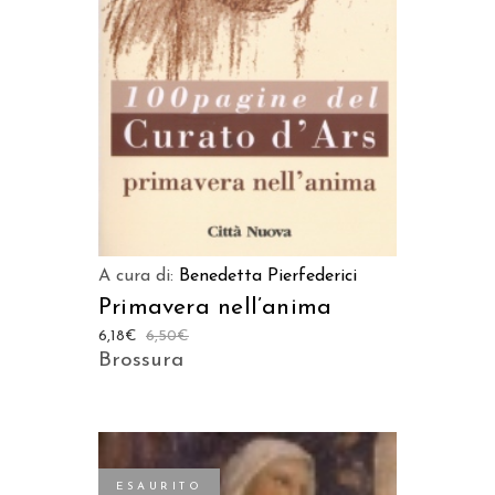
A cura di:
Benedetta Pierfederici
Primavera nell’anima
6,18
€
6,50
€
Brossura
ESAURITO