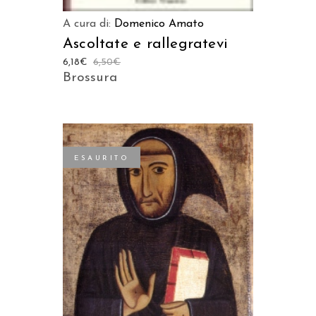
A cura di:
Domenico Amato
Ascoltate e rallegratevi
6,18
€
6,50
€
Brossura
ESAURITO
LEGGI TUTTO