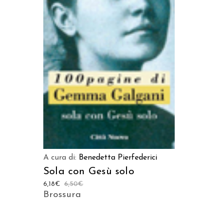
AGGIUNGI AL CARRELLO
A cura di:
Benedetta Pierfederici
Sola con Gesù solo
6,18
€
6,50
€
Brossura