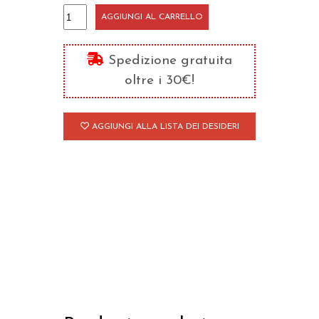
L'avventura
AGGIUNGI AL CARRELLO
di
uno
Spedizione gratuita
sguardo
oltre i 30€!
puro
quantità
AGGIUNGI ALLA LISTA DEI DESIDERI