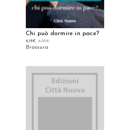
Chi può dormire in pace?
6,18
€
6,50
€
Brossura
AGGIUNGI AL CARRELLO