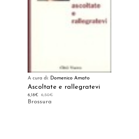
A cura di:
Domenico Amato
Ascoltate e rallegratevi
6,18
€
6,50
€
Brossura