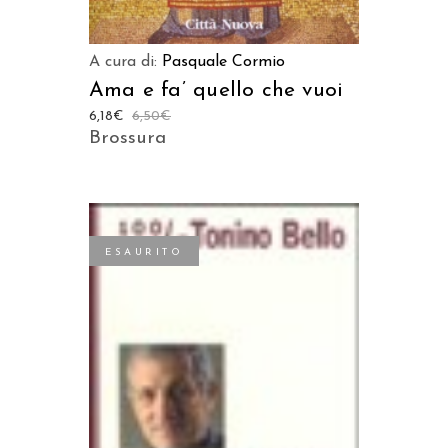
A cura di:
Pasquale Cormio
Ama e fa’ quello che vuoi
6,18
€
6,50
€
Brossura
ESAURITO
LEGGI TUTTO