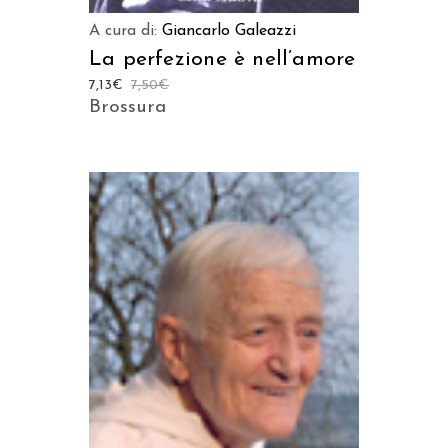
A cura di:
Giancarlo Galeazzi
La perfezione è nell’amore
7,13
€
7,50
€
Brossura
AGGIUNGI AL CARRELLO