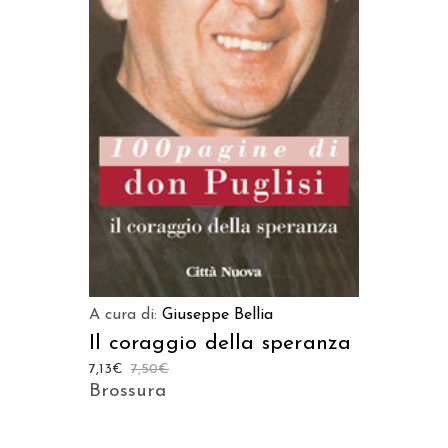
LEGGI TUTTO
A cura di:
Giuseppe Bellia
Il coraggio della speranza
7,13
€
7,50
€
Brossura