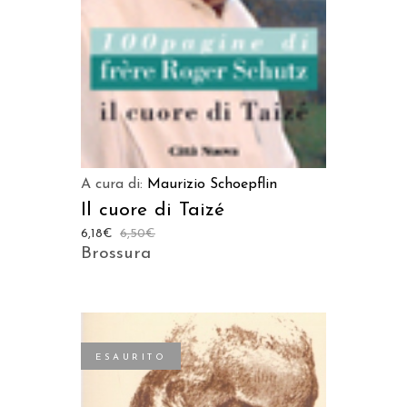
A cura di:
Maurizio Schoepflin
Il cuore di Taizé
6,18
€
6,50
€
Brossura
ESAURITO