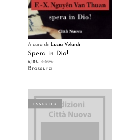
A cura di:
Lucia Velardi
Spera in Dio!
6,18
€
6,50
€
Brossura
ESAURITO