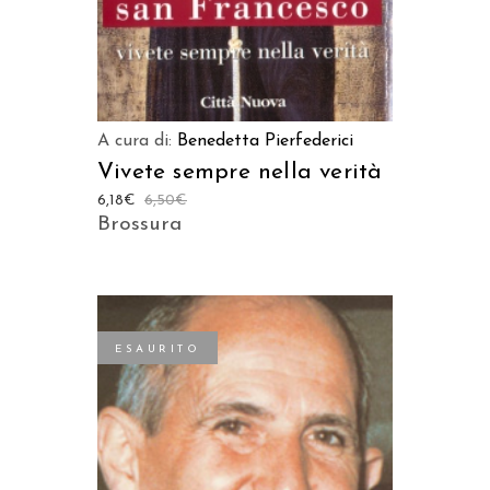
A cura di:
Benedetta Pierfederici
Vivete sempre nella verità
6,18
€
6,50
€
Brossura
ESAURITO