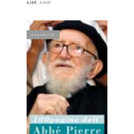
6,18
€
6,50
€
ESAURITO
LEGGI TUTTO