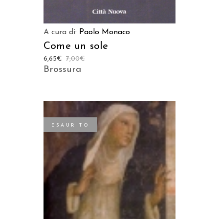
A cura di:
Paolo Monaco
Come un sole
6,65
€
7,00
€
Brossura
ESAURITO
LEGGI TUTTO