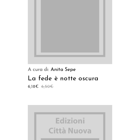
LEGGI TUTTO
A cura di:
Anita Sepe
La fede è notte oscura
6,18
€
6,50
€