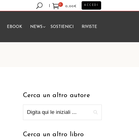
0
ACCEDI
0,00
€
EBOOK
NEWS
SOSTIENICI
RIVISTE
essun prodotto nel carrello.
Cerca un altro autore
Cerca un altro libro