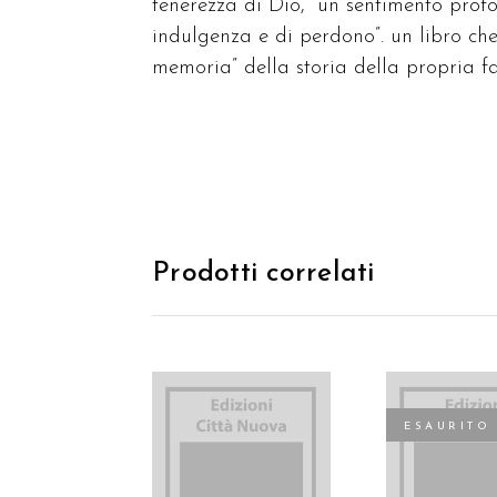
tenerezza di Dio, “un sentimento profo
indulgenza e di perdono”. un libro ch
memoria” della storia della propria f
Prodotti correlati
ESAURITO
AGGIUNGI AL
LEGGI TU