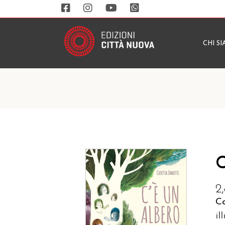
CHI S
C
2
Co
il