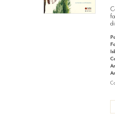
C
f
d
P
F
Is
Co
A
An
Co