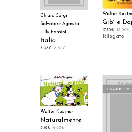
Walter Kostn
Chiara Sorgi
Gibì e Do
Salvatore Agresta
17,10
€
18,00
€
Lilly Pansini
Rilegato
Italia
8,08
€
8,50
€
AGGIUNGI AL
ESAURITO
CARRELLO
LEGGI TU
Walter Kostner
Naturalmente
6,18
€
6,50
€