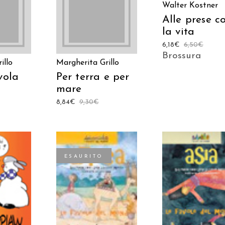
Walter Kostner
Alle prese c
la vita
6,18
€
6,50
€
Brossura
illo
Margherita Grillo
vola
Per terra e per
mare
8,84
€
9,30
€
ESAURITO
 AL
AGGIUNGI AL
LEGGI TUTTO
LO
CARRELLO