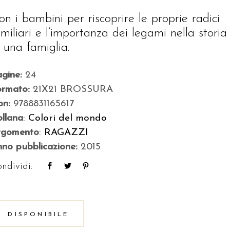
on i bambini per riscoprire le proprie radici
amiliari e l’importanza dei legami nella storia
i una famiglia.
agine:
24
ormato:
21X21 BROSSURA
bn:
9788831165617
llana
:
Colori del mondo
rgomento
:
RAGAZZI
no pubblicazione:
2015
ndividi:
DISPONIBILE