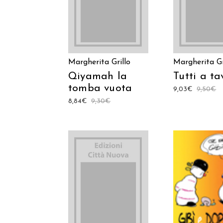
CARRELLO
Margherita Grillo
Margherita Gr
Qiyamah la
Tutti a ta
tomba vuota
9,03
€
9,50
€
8,84
€
9,30
€
AGGIUNGI
AGGIUNGI AL
CARREL
CARRELLO