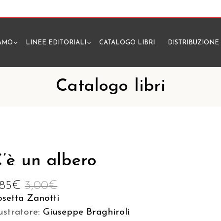
IAMO
LINEE EDITORIALI
CATALOGO LIBRI
DISTRIBUZIONE
N
Catalogo libri
’è un albero
,85
€
3,00
€
setta Zanotti
lustratore:
Giuseppe Braghiroli