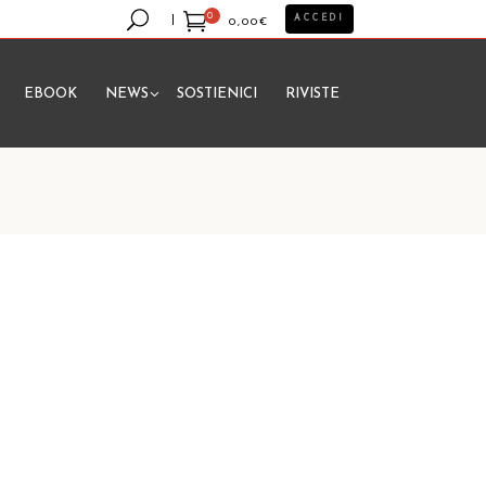
0
ACCEDI
0,00
€
EBOOK
NEWS
SOSTIENICI
RIVISTE
essun prodotto nel carrello.