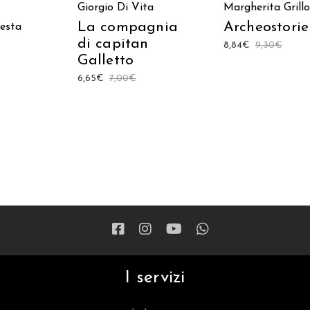
Giorgio Di Vita
Margherita Grillo
La compagnia
Archeostorie
resta
di capitan
8,84
€
9,30
€
Galletto
6,65
€
7,00
€
I servizi