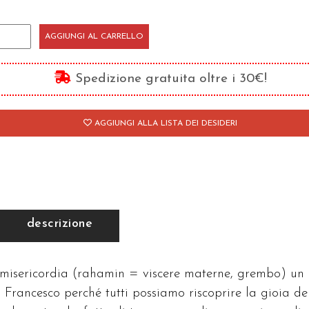
è
AGGIUNGI AL CARRELLO
n
bero
Spedizione gratuita oltre i 30€!
antità
AGGIUNGI ALLA LISTA DEI DESIDERI
descrizione
a misericordia (rahamin = viscere materne, grembo) un
 Francesco perché tutti possiamo riscoprire la gioia de