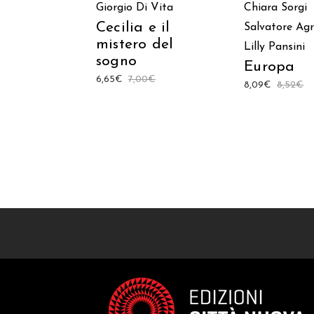
Giorgio Di Vita
Chiara Sorgi
Cecilia e il
Salvatore Ag
mistero del
Lilly Pansini
sogno
Europa
6,65
€
7,00
€
8,09
€
8,52
€