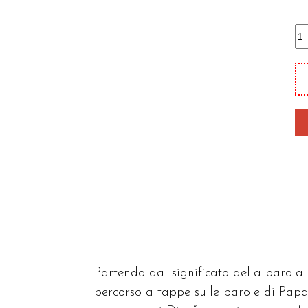
C'
u
al
qu
Partendo dal significato della parol
percorso a tappe sulle parole di Papa