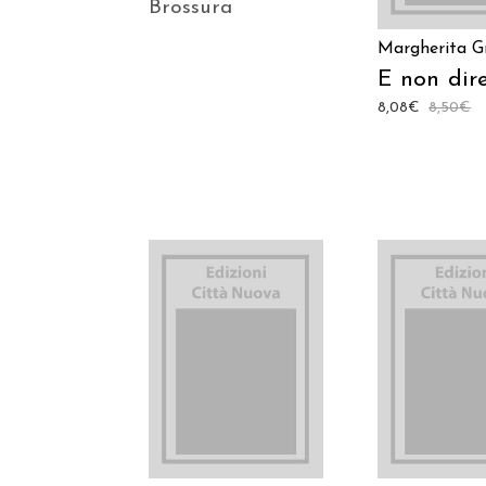
Brossura
Margherita Gr
E non dire
8,08
€
8,50
€
AGGIUNGI AL
AGGIUNGI
CARRELLO
CARREL