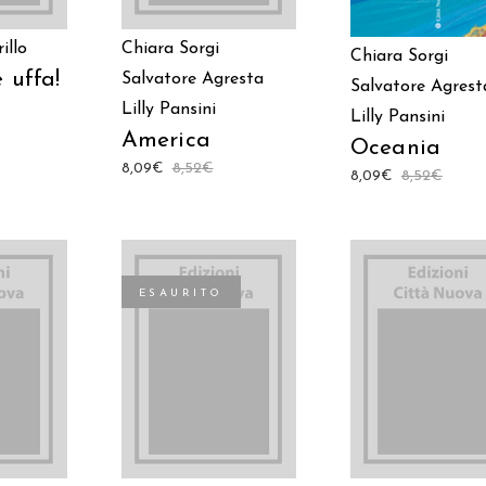
illo
Chiara Sorgi
Chiara Sorgi
 uffa!
Salvatore Agresta
Salvatore Agrest
Lilly Pansini
Lilly Pansini
America
Oceania
8,09
€
8,52
€
8,09
€
8,52
€
ESAURITO
 AL
AGGIUNGI AL
LEGGI TUTTO
LO
CARRELLO