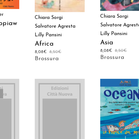
er
Chiara Sorgi
Chiara Sorgi
ppiaw
Salvatore Agrest
Salvatore Agresta
Lilly Pansini
Lilly Pansini
Asia
Africa
8,08
€
8,50
€
8,08
€
8,50
€
Brossura
Brossura
AGGIUNGI AL
AGGIUNGI AL
TTO
CARRELLO
CARRELLO