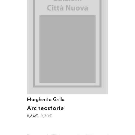
AGGIUNGI AL CARRELLO
Margherita Grillo
Archeostorie
8,84
€
9,30
€