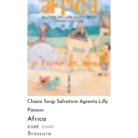
LEGGI TUTTO
Chiara Sorgi
Salvatore Agresta
Lilly
Pansini
Africa
8,08
€
8,50
€
Brossura