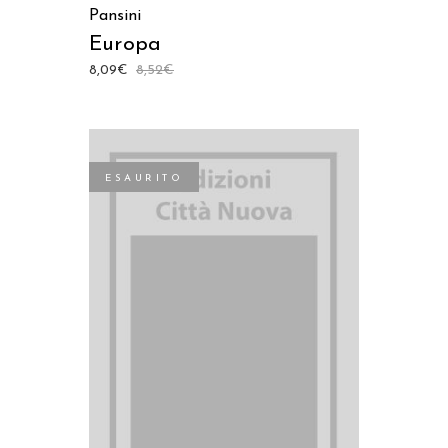
Pansini
Europa
8,09
€
8,52
€
ESAURITO
LEGGI TUTTO