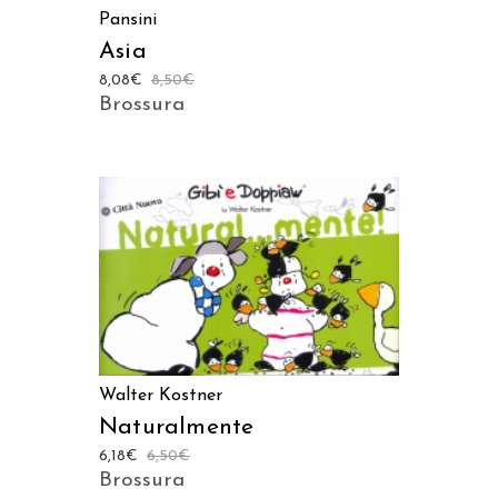
Pansini
Asia
8,08
€
8,50
€
Brossura
AGGIUNGI AL CARRELLO
Walter Kostner
Naturalmente
6,18
€
6,50
€
Brossura