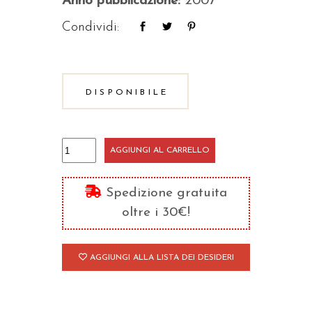
Anno pubblicazione:
2007
Condividi:
DISPONIBILE
Gibì
AGGIUNGI AL CARRELLO
e
Doppiaw
Spedizione gratuita
quantità
oltre i 30€!
AGGIUNGI ALLA LISTA DEI DESIDERI