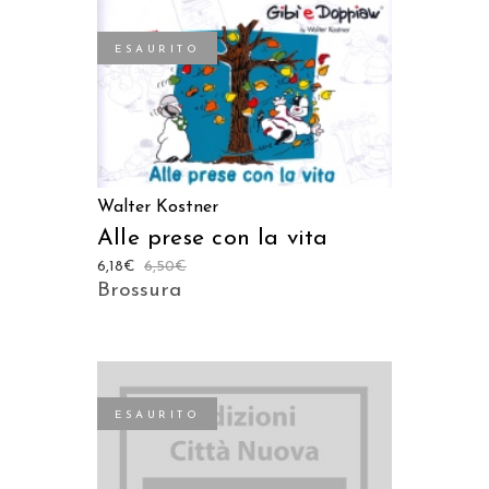
ESAURITO
LEGGI TUTTO
Walter Kostner
Alle prese con la vita
6,18
€
6,50
€
Brossura
ESAURITO