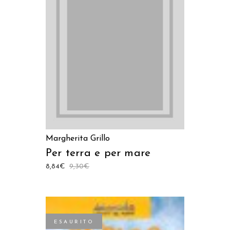
LEGGI TUTTO
Margherita Grillo
Per terra e per mare
8,84
€
9,30
€
ESAURITO