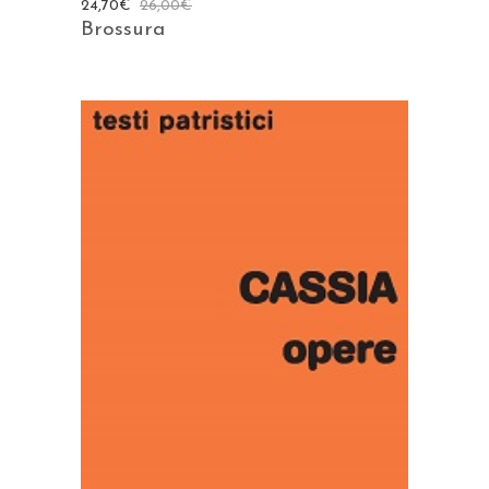
24,70
€
26,00
€
Brossura
AGGIUNGI AL CARRELLO