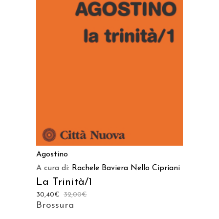
AGGIUNGI AL CARRELLO
Agostino
A cura di:
Rachele Baviera
Nello Cipriani
La Trinità/1
30,40
€
32,00
€
Brossura