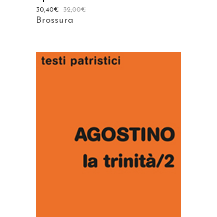
30,40
€
32,00
€
Brossura
AGGIUNGI AL CARRELLO