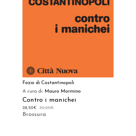
AGGIUNGI AL CARRELLO
Fozio di Costantinopoli
A cura di:
Mauro Mormino
Contro i manichei
28,50
€
30,00
€
Brossura