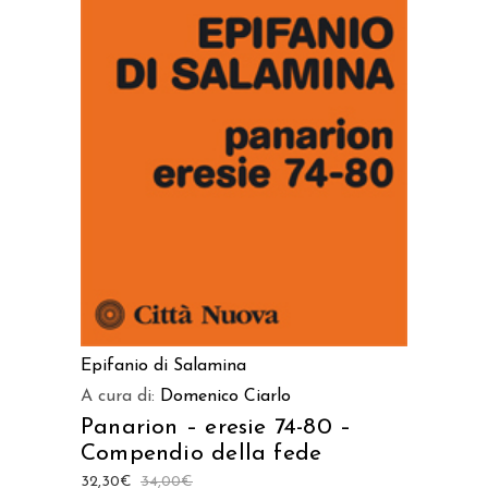
AGGIUNGI AL CARRELLO
Epifanio di Salamina
A cura di:
Domenico Ciarlo
Panarion – eresie 74-80 –
Compendio della fede
32,30
€
34,00
€