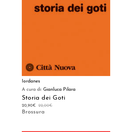
LEGGI TUTTO
Iordanes
A cura di:
Gianluca Pilara
Storia dei Goti
20,90
€
22,00
€
Brossura