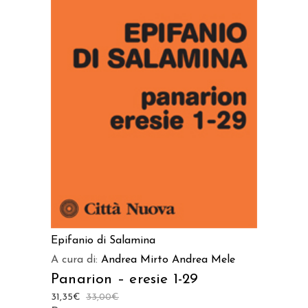
AGGIUNGI AL CARRELLO
Epifanio di Salamina
A cura di:
Andrea Mirto
Andrea Mele
Panarion – eresie 1-29
31,35
€
33,00
€