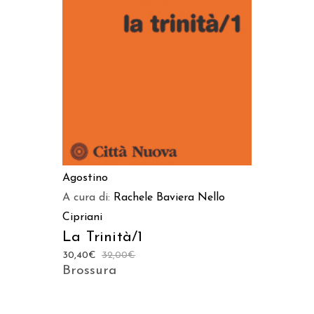
AGGIUNGI AL CARRELLO
Agostino
A cura di:
Rachele Baviera
Nello
Cipriani
La Trinità/1
30,40
€
32,00
€
Brossura