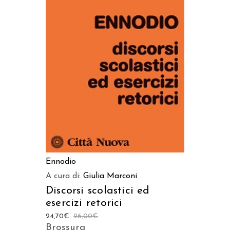
AGGIUNGI AL CARRELLO
Ennodio
A cura di:
Giulia Marconi
Discorsi scolastici ed
esercizi retorici
24,70
€
26,00
€
Brossura