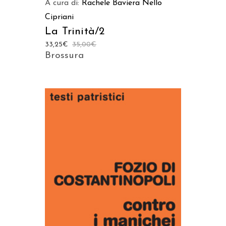
A cura di:
Rachele Baviera
Nello
Cipriani
La Trinità/2
33,25
€
35,00
€
Brossura
AGGIUNGI AL CARRELLO