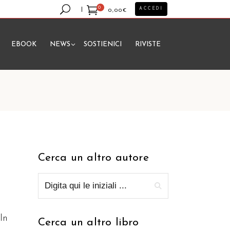
0
ACCEDI
0,00
€
EBOOK
NEWS
SOSTIENICI
RIVISTE
essun prodotto nel carrello.
Cerca un altro autore
In
Cerca un altro libro