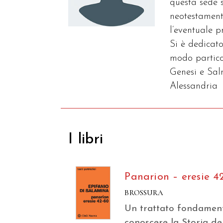
questa sede s
neotestament
l’eventuale p
Si è dedicato
modo partico
Genesi e Salm
Alessandria
I libri
Panarion – eresie 4
BROSSURA
Un trattato fondamen
conoscere la Storia de