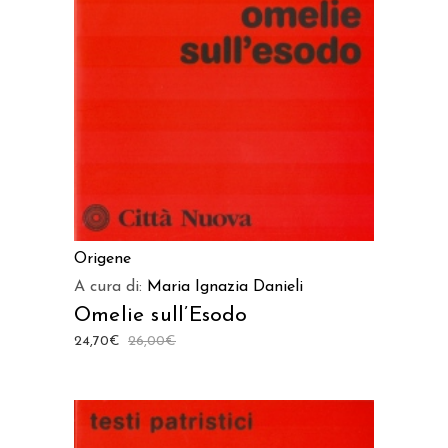
AGGIUNGI AL CARRELLO
Origene
A cura di:
Maria Ignazia Danieli
Omelie sull’Esodo
24,70
€
26,00
€