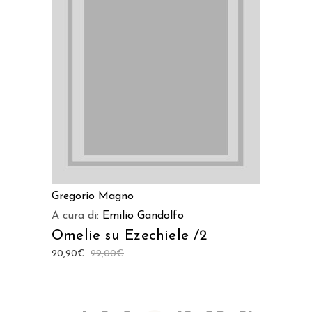
AGGIUNGI AL CARRELLO
Gregorio Magno
A cura di:
Emilio Gandolfo
Omelie su Ezechiele /2
20,90
€
22,00
€