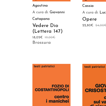
Agostino
Cassia
A cura di:
Giovanni
A cura di:
Luc
Opere
Catapano
Vedere Dio
22,80
€
24,00
(Lettera 147)
18,05
€
19,00
€
Brossura
AGGIUNGI
AGGIUNGI AL
CARREL
CARRELLO