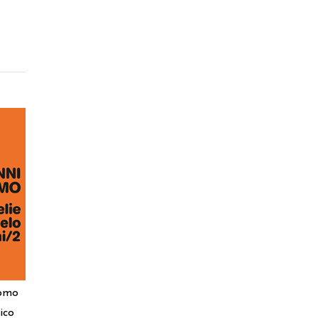
tomo
ico