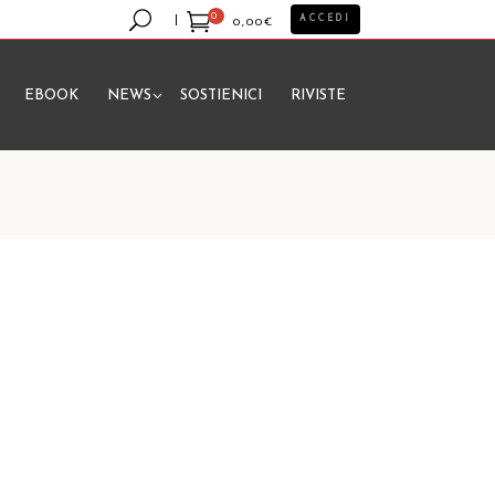
0
ACCEDI
0,00
€
EBOOK
NEWS
SOSTIENICI
RIVISTE
essun prodotto nel carrello.