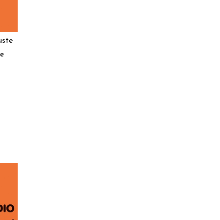
uste
le