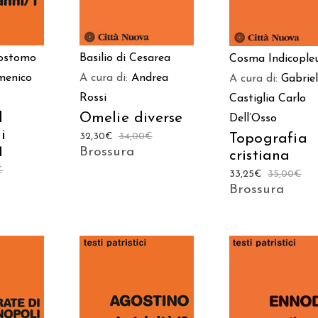
sostomo
Basilio di Cesarea
Cosma Indicople
menico
A cura di:
Andrea
A cura di:
Gabrie
Rossi
Castiglia
Carlo
l
Omelie diverse
Dell’Osso
i
32,30
€
34,00
€
Topografia
1
Brossura
cristiana
€
33,25
€
35,00
€
Brossura
AGGIUNGI AL
AGGIUNGI AL
 AL