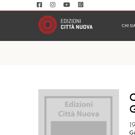
CHI S
C
G
1
G