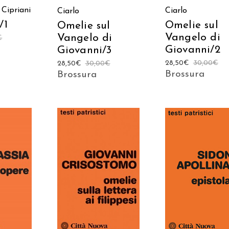
 Cipriani
Ciarlo
Ciarlo
/1
Omelie sul
Omelie sul
Vangelo di
Vangelo di
€
Giovanni/2
Giovanni/3
28,50
€
30,00
€
28,50
€
30,00
€
Brossura
Brossura
 AL
AGGIUNGI AL
AGGIUNGI AL
LO
CARRELLO
CARRELLO