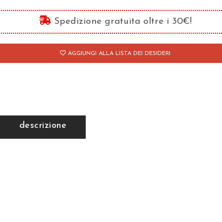
la
ttera
Spedizione gratuita oltre i 30€!
lati
AGGIUNGI ALLA LISTA DEI DESIDERI
antità
descrizione