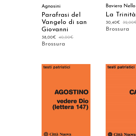
Baviera
Nello
Agnosini
La Trinità
Parafrasi del
Vangelo di san
30,40
€
32,00
Giovanni
Brossura
38,00
€
40,00
€
Brossura
AGGIUNGI AL
AGGIUNGI
CARRELLO
CARREL