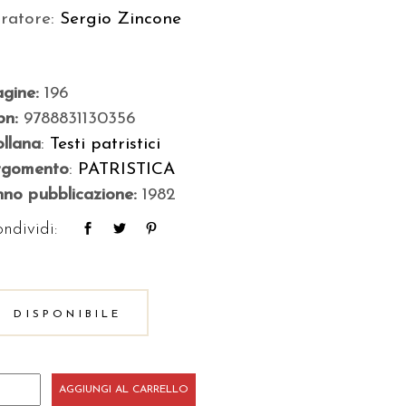
uratore:
Sergio Zincone
agine:
196
bn:
9788831130356
llana
:
Testi patristici
rgomento
:
PATRISTICA
no pubblicazione:
1982
ndividi:
DISPONIBILE
ommento
AGGIUNGI AL CARRELLO