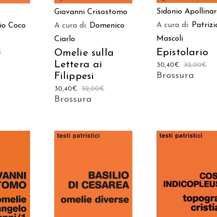
Sidonio Apollinar
Giovanni Crisostomo
A cura di:
Patrizi
io Coco
A cura di:
Domenico
Mascoli
Ciarlo
Epistolario
Omelie sulla
€
Lettera ai
30,40
€
32,00
€
Filippesi
Brossura
30,40
€
32,00
€
Brossura
 AL
AGGIUNGI AL
AGGIUNGI AL
LO
CARRELLO
CARRELLO