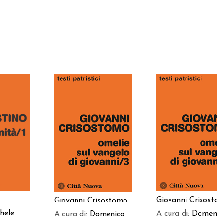
 AL
AGGIUNGI AL
AGGIUNGI AL
LO
CARRELLO
CARRELLO
Giovanni Crisos
Giovanni Crisostomo
hele
A cura di:
Domen
A cura di:
Domenico