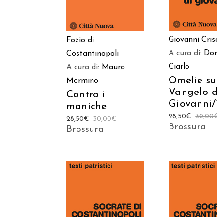
Giovanni Cri
Fozio di
A cura di:
Do
Costantinopoli
Ciarlo
A cura di:
Mauro
Omelie su
Mormino
Vangelo d
Contro i
Giovanni/
manichei
28,50
€
30,00
28,50
€
30,00
€
Brossura
Brossura
AGGIUNGI AL
AGGIUNGI