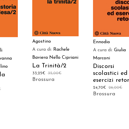
CARRELLO
CARRELLO
LO
Agostino
Ennodio
A cura di:
Rachele
A cura di:
Giulia
li
Baviera
Nello Cipriani
Marconi
vanna
La Trinità/2
Discorsi
lino
scolastici ed
33,25
€
35,00
€
la
Brossura
esercizi retor
24,70
€
26,00
€
€
Brossura