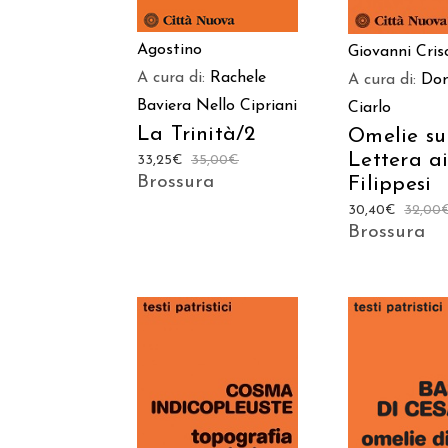
Agostino
Giovanni Cri
A cura di:
Rachele
A cura di:
Do
Baviera
Nello Cipriani
Ciarlo
La Trinità/2
Omelie su
Lettera a
33,25
€
35,00
€
Brossura
Filippesi
30,40
€
32,00
Brossura
AGGIUNGI
AGGIUNGI AL
CARREL
CARRELLO