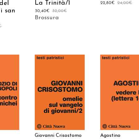
La Trinità/1
del
22,80
€
24,00
€
i san
30,40
€
32,00
€
Brossura
€
 AL
AGGIUNGI AL
AGGIUNGI AL
LO
CARRELLO
CARRELLO
Giovanni Crisostomo
Agostino