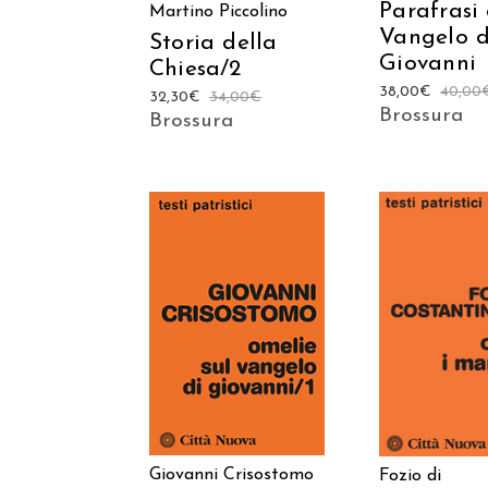
Parafrasi 
Martino Piccolino
Vangelo d
Storia della
Giovanni
Chiesa/2
38,00
€
40,00
32,30
€
34,00
€
Brossura
Brossura
AGGIUNGI AL
AGGIUNGI
CARRELLO
CARREL
Giovanni Crisostomo
Fozio di