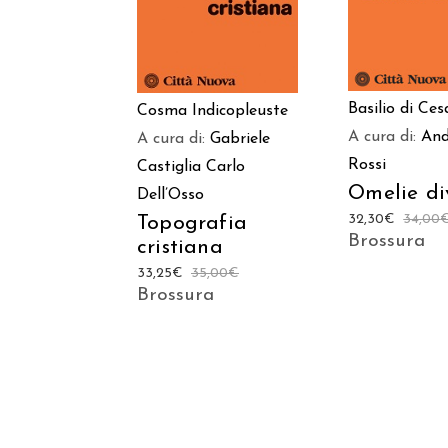
Basilio di Ces
Cosma Indicopleuste
A cura di:
And
A cura di:
Gabriele
Rossi
Castiglia
Carlo
Omelie di
Dell’Osso
32,30
€
34,00
Topografia
Brossura
cristiana
33,25
€
35,00
€
Brossura