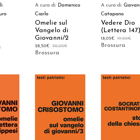
li
A cura di:
Domenico
A cura di:
Giovan
uro
Ciarlo
Catapano
Omelie sul
Vedere Dio
Vangelo di
(Lettera 147
Giovanni/2
18,05
€
19,00
€
Brossura
28,50
€
30,00
€
€
Brossura
 AL
AGGIUNGI AL
AGGIUNGI AL
LO
CARRELLO
CARRELLO