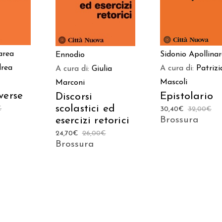
area
Sidonio Apollinar
Ennodio
rea
A cura di:
Patrizi
A cura di:
Giulia
Mascoli
Marconi
verse
Epistolario
Discorsi
scolastici ed
€
30,40
€
32,00
€
esercizi retorici
Brossura
24,70
€
26,00
€
Brossura