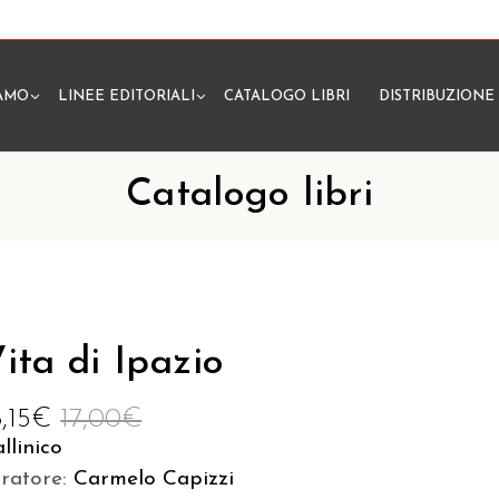
IAMO
LINEE EDITORIALI
CATALOGO LIBRI
DISTRIBUZIONE
N
Catalogo libri
ita di Ipazio
6,15
€
17,00
€
llinico
uratore:
Carmelo Capizzi