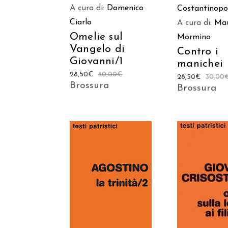
A cura di:
Domenico
Costantinopo
Ciarlo
A cura di:
Ma
Omelie sul
Mormino
Vangelo di
Contro i
Giovanni/1
manichei
28,50
€
30,00
€
28,50
€
30,00
Brossura
Brossura
AGGIUNGI AL
AGGIUNGI
CARRELLO
CARREL