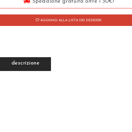
Spedizione gratuita oltre i 30€!
antità
AGGIUNGI ALLA LISTA DEI DESIDERI
descrizione