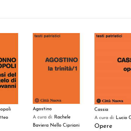
AGGIUNGI AL
 AL
AGGIUNGI AL
CARRELLO
LO
CARRELLO
Agostino
opoli
Cassia
A cura di:
Rachele
tteo
A cura di:
Lucio 
Opere
Baviera
Nello Cipriani