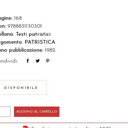
agine:
168
bn:
9788831130301
llana
:
Testi patristici
rgomento
:
PATRISTICA
no pubblicazione:
1982
ndividi:
DISPONIBILE
ta
AGGIUNGI AL CARRELLO
azio