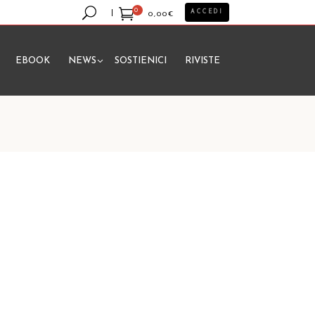
0
ACCEDI
0,00
€
EBOOK
NEWS
SOSTIENICI
RIVISTE
essun prodotto nel carrello.