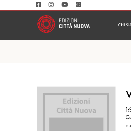
CHI S
V
1
Ca
c