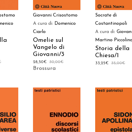
sostomo
Giovanni Crisostomo
Socrate di
menico
A cura di:
Domenico
Costantinopoli
Ciarlo
A cura di:
Giovan
lla
Omelie sul
Martino Piccolin
i
Vangelo di
Storia della
Giovanni/3
Chiesa/1
€
28,50
€
30,00
€
33,25
€
35,00
€
Brossura
 AL
AGGIUNGI AL
AGGIUNGI AL
LO
CARRELLO
CARRELLO