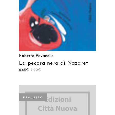
Roberto Pavanello
La pecora nera di Nazaret
6,65
€
7,00
€
ESAURITO