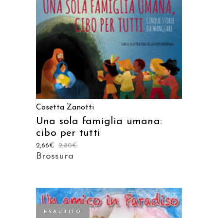
AGGIUNGI AL CARRELLO
Cosetta Zanotti
Una sola famiglia umana:
cibo per tutti
2,66
€
2,80
€
Brossura
ESAURITO