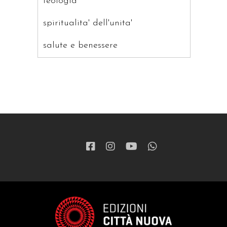
teologia
spiritualita' dell'unita'
salute e benessere
saggistica
ragazzi
patristica
narrativa
letteratura spirituale
grandi opere
formazione cristiana e liturgia
catalogo storico