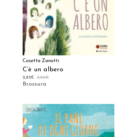
AGGIUNGI AL CARRELLO
Cosetta Zanotti
C’è un albero
2,85
€
3,00
€
Brossura