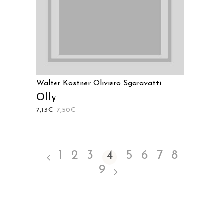
Walter Kostner
Oliviero Sgaravatti
Olly
7,13
€
7,50
€
1
2
3
4
5
6
7
8
9