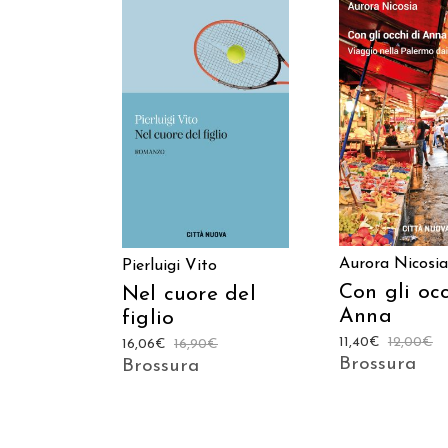
AGGIUNGI AL C
AGGIUNGI AL CARRELLO
Aurora Nicosia
Pierluigi Vito
Con gli occ
Nel cuore del
Anna
figlio
11,40
€
12,00
€
16,06
€
16,90
€
Brossura
Brossura