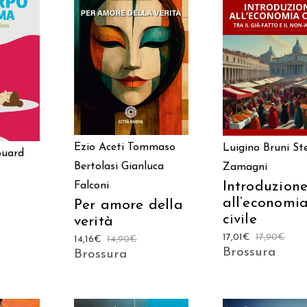
AGGIUNGI AL CARRELLO
AGGIUNGI AL CAR
ARRELLO
Ezio Aceti
Tommaso
Luigino Bruni
St
ouard
Bertolasi
Gianluca
Zamagni
Introduzion
Falconi
all’economi
Per amore della
civile
verità
17,01
€
17,90
€
14,16
€
14,90
€
Brossura
Brossura