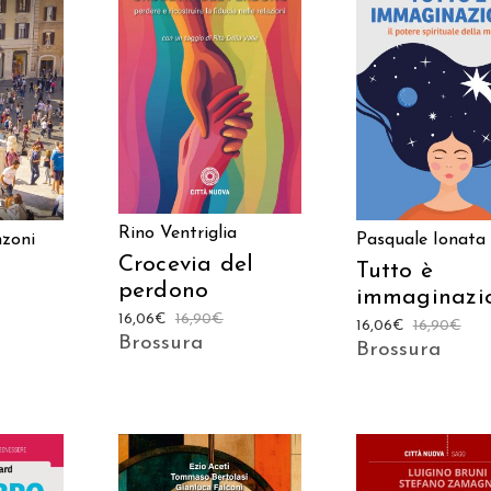
AGGIUNGI AL CARRELLO
ARRELLO
AGGIUNGI AL CAR
Rino Ventriglia
nzoni
Pasquale Ionata
Crocevia del
Tutto è
perdono
immaginazi
16,06
€
16,90
€
16,06
€
16,90
€
Brossura
Brossura