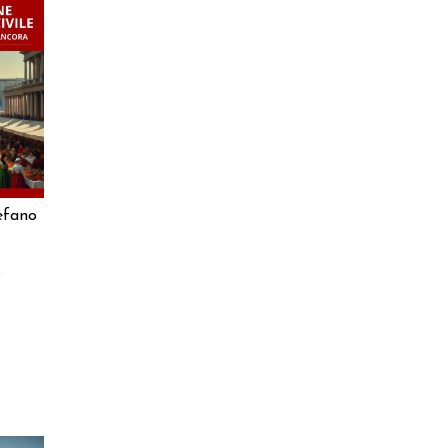
RELLO
efano
e
a