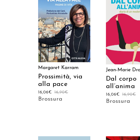
AGGIUNGI AL CARRELLO
AGGIUNGI AL C
Margaret Karram
Jean-Marie Dr
Prossimità, via
Dal corpo
alla pace
all’anima
16,06
€
16,90
€
16,06
€
16,90
€
Brossura
Brossura