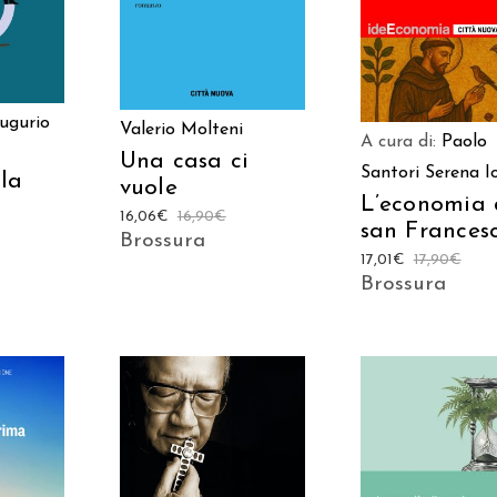
ugurio
Valerio Molteni
A cura di:
Paolo
Una casa ci
Santori
Serena I
la
vuole
L’economia 
16,06
€
16,90
€
san Frances
Brossura
17,01
€
17,90
€
Brossura
ARRELLO