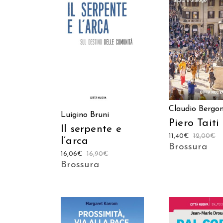
AGGIUNGI AL C
AGGIUNGI AL CARRELLO
Claudio Bergo
Luigino Bruni
Piero Taiti
Il serpente e
11,40
€
12,00
€
l’arca
Brossura
16,06
€
16,90
€
Brossura