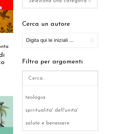
Seleziona una categoria
Cerca un autore
onta
di
Filtra per argomenti
co
teologia
spiritualita' dell'unita'
salute e benessere