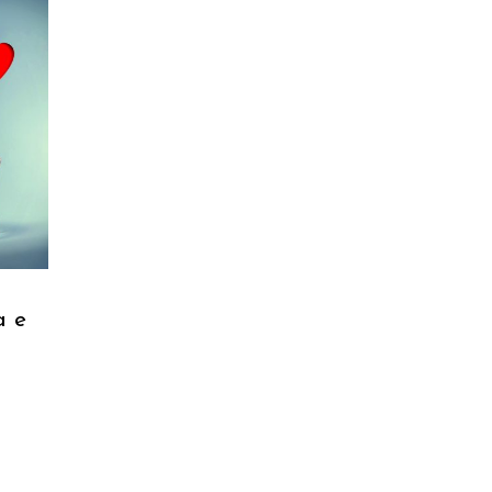
RELLO
a e