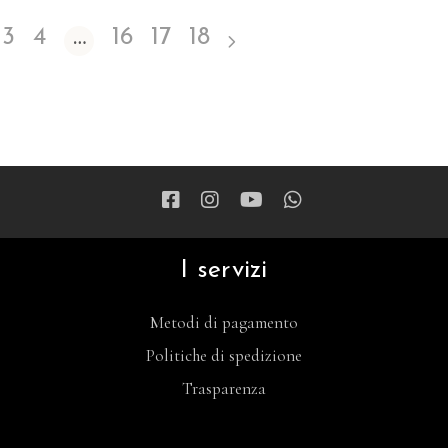
3
4
…
16
17
18
I servizi
Metodi di pagamento
Politiche di spedizione
Trasparenza