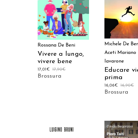
AGGIUNGI AL CARRELLO
Michele De Ben
Rossana De Beni
Aceti
Mariano
Vivere a lungo,
vivere bene
Iavarone
Educare vi
17,01
€
17,90
€
Brossura
prima
16,06
€
16,90
€
Brossura