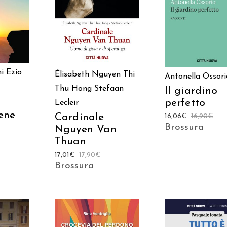
AGGIUNGI AL CARRELLO
AGGIUNGI AL CAR
i
Ezio
Élisabeth Nguyen Thi
Antonella Ossori
Thu Hong
Stefaan
Il giardino
perfetto
Lecleir
ene
Cardinale
16,06
€
16,90
€
Brossura
Nguyen Van
Thuan
17,01
€
17,90
€
Brossura