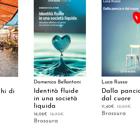
AGGIUNGI AL CARRELLO
AGGIUNGI AL CAR
ARRELLO
Domenico Bellantoni
Luca Russo
Identità fluide
Dalla panci
hi di
in una società
dal cuore
liquida
11,40
€
12,00
€
Brossura
16,06
€
16,90
€
Brossura