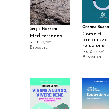
Cristina Buona
Sergio Nazzaro
Come ti
Mediterranea
armonizzo 
17,01
€
17,90
€
relazione
Brossura
17,01
€
17,90
€
Brossura
AGGIUNGI AL C