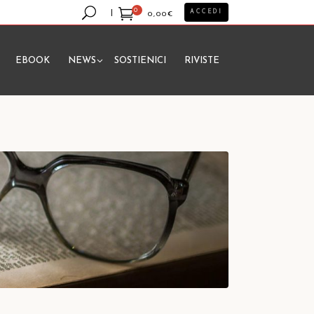
0
ACCEDI
0,00
€
EBOOK
NEWS
SOSTIENICI
RIVISTE
essun prodotto nel carrello.