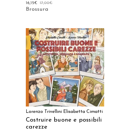
16,15
€
17,00
€
Brossura
AGGIUNGI AL CARRELLO
Lorenzo Trivellini
Elisabetta Cimatti
Costruire buone e possibili
carezze