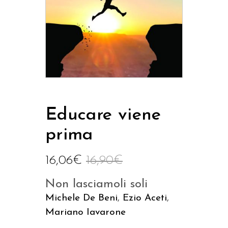
Educare viene
prima
16,06
€
16,90
€
Non lasciamoli soli
Michele De Beni
,
Ezio Aceti
,
Mariano Iavarone