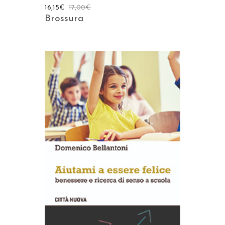
16,15
€
17,00
€
Brossura
AGGIUNGI AL CARRELLO