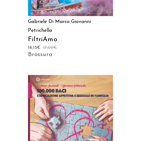
Gabriele Di Marco
Giovanni
Petrichella
FiltriAmo
16,15
€
17,00
€
Brossura
AGGIUNGI AL CARRELLO