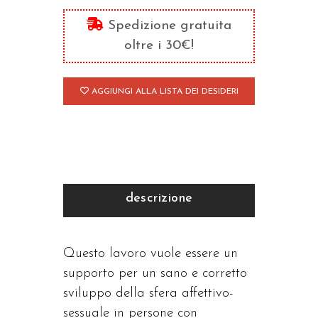
e
Spedizione gratuita
possibili
oltre i 30€!
carezze
quantità
AGGIUNGI ALLA LISTA DEI DESIDERI
descrizione
Questo lavoro vuole essere un
supporto per un sano e corretto
sviluppo della sfera affettivo-
sessuale in persone con