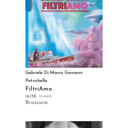
AGGIUNGI AL CARRELLO
Gabriele Di Marco
Giovanni
Petrichella
FiltriAmo
16,15
€
17,00
€
Brossura