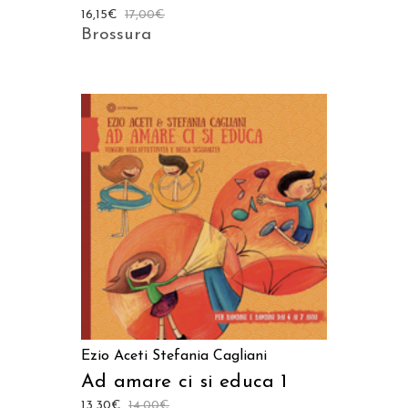
16,15
€
17,00
€
Brossura
AGGIUNGI AL CARRELLO
Ezio Aceti
Stefania Cagliani
Ad amare ci si educa 1
13,30
€
14,00
€