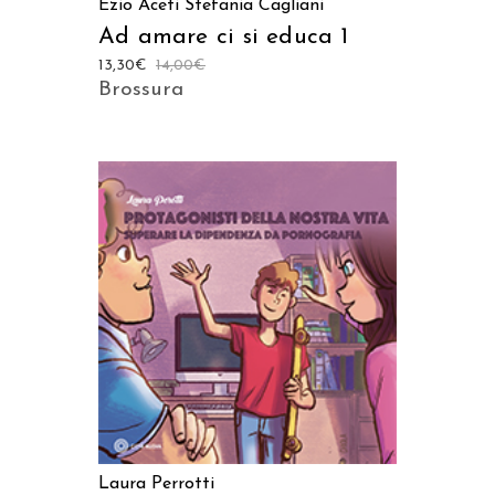
Ezio Aceti
Stefania Cagliani
Ad amare ci si educa 1
13,30
€
14,00
€
Brossura
AGGIUNGI AL CARRELLO
Laura Perrotti