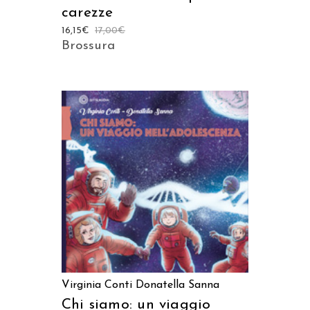
carezze
16,15
€
17,00
€
Brossura
AGGIUNGI AL CARRELLO
Virginia Conti
Donatella Sanna
Chi siamo: un viaggio