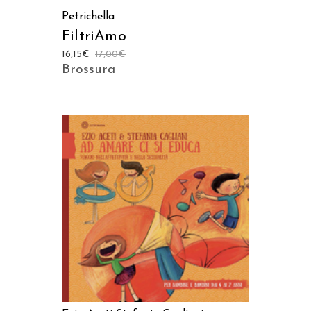
Petrichella
FiltriAmo
16,15
€
17,00
€
Brossura
AGGIUNGI AL CARRELLO