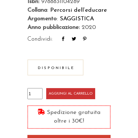
Isbn:
9788831104289
Collana
:
Percorsi dell’educare
Argomento
:
SAGGISTICA
Anno pubblicazione:
2020
Condividi:
DISPONIBILE
Sicuri
AGGIUNGI AL CARRELLO
alla
scoperta
Spedizione gratuita
dei
oltre i 30€!
media
quantità