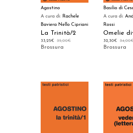
Agostino
Basilio di Ces
A cura di:
Rachele
A cura di:
And
Baviera
Nello Cipriani
Rossi
La Trinità/2
Omelie di
33,25
€
35,00
€
32,30
€
34,00
Brossura
Brossura
AGGIUNGI AL
AGGIUNGI
CARRELLO
CARREL