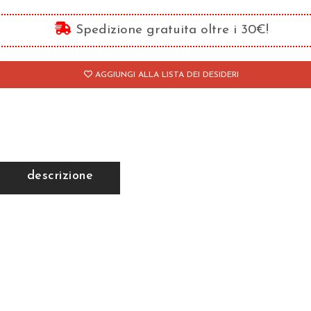
gli
emiti
Spedizione gratuita oltre i 30€!
olo,
arione
AGGIUNGI ALLA LISTA DEI DESIDERI
alco
antità
descrizione