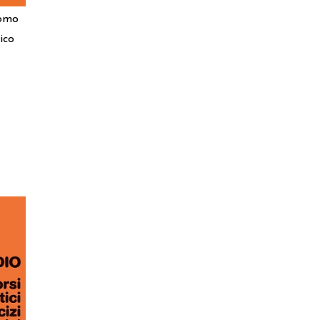
tomo
ico