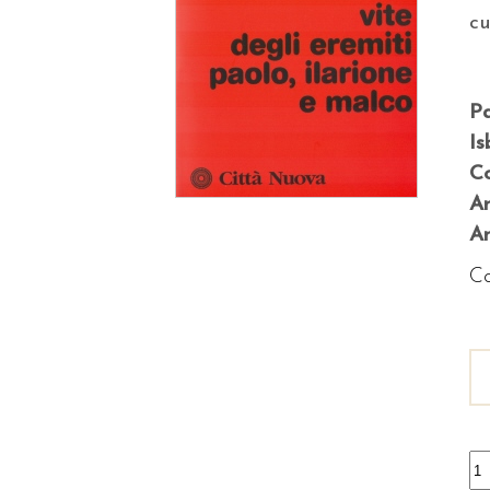
c
P
Is
Co
A
An
Co
Vi