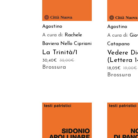
Agostino
Agostino
A cura di:
Rachele
A cura di:
Gio
Baviera
Nello Cipriani
Catapano
La Trinità/1
Vedere Di
(Lettera 1
30,40
€
32,00
€
Brossura
18,05
€
19,00
€
Brossura
AGGIUNGI AL
AGGIUNGI