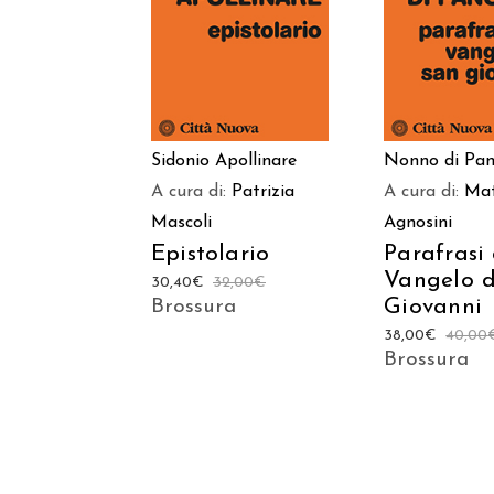
CARRELLO
CARREL
Sidonio Apollinare
Nonno di Pan
A cura di:
Patrizia
A cura di:
Ma
Mascoli
Agnosini
Epistolario
Parafrasi 
Vangelo d
30,40
€
32,00
€
Giovanni
Brossura
38,00
€
40,00
Brossura