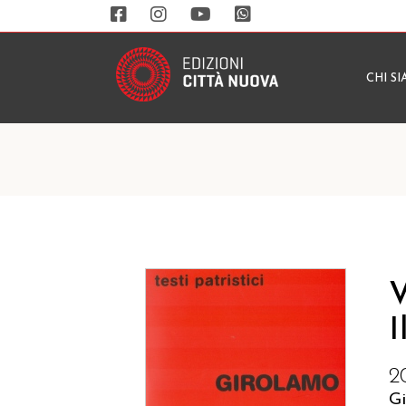
CHI S
V
I
2
G