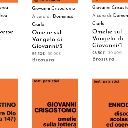
area
Giovanni Crisos
Giovanni Crisostomo
rea
A cura di:
Domen
A cura di:
Domenico
Ciarlo
Ciarlo
verse
Omelie sul
Omelie sul
Vangelo di
Vangelo di
€
Giovanni/1
Giovanni/3
28,50
€
30,00
€
28,50
€
30,00
€
Brossura
Brossura
 AL
AGGIUNGI AL
AGGIUNGI AL
LO
CARRELLO
CARRELLO