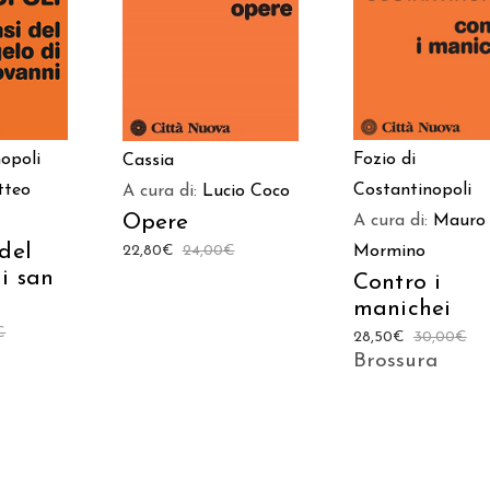
LO
CARRELLO
CARRELLO
opoli
Fozio di
Cassia
tteo
Costantinopoli
A cura di:
Lucio Coco
Opere
A cura di:
Mauro
del
22,80
€
24,00
€
Mormino
i san
Contro i
manichei
€
28,50
€
30,00
€
Brossura