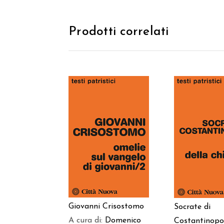
Prodotti correlati
AGGIUNGI AL
AGGIUNGI
CARRELLO
CARREL
Giovanni Crisostomo
Socrate di
A cura di:
Domenico
Costantinopo