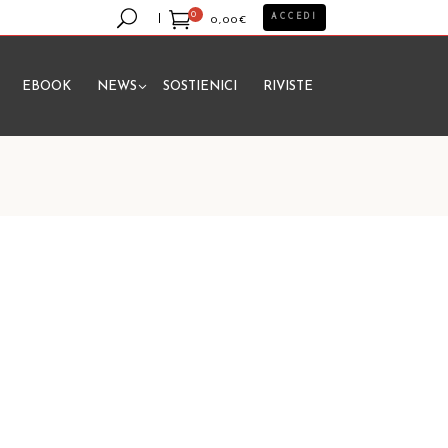
0
ACCEDI
0,00
€
EBOOK
NEWS
SOSTIENICI
RIVISTE
essun prodotto nel carrello.