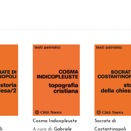
AGGIUNGI AL
 AL
AGGIUNGI AL
CARRELLO
LO
CARRELLO
Cosma Indicopleuste
Socrate di
A cura di:
Gabriele
li
Costantinopoli