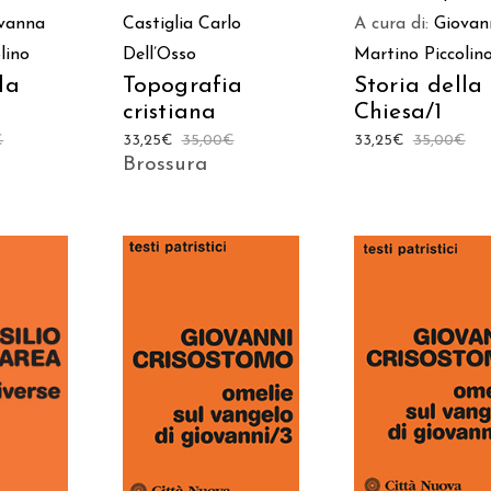
Castiglia
Carlo
vanna
A cura di:
Giovan
Dell’Osso
lino
Martino Piccolin
Topografia
la
Storia della
cristiana
Chiesa/1
33,25
€
35,00
€
€
33,25
€
35,00
€
Brossura
 AL
AGGIUNGI AL
AGGIUNGI AL
LO
CARRELLO
CARRELLO