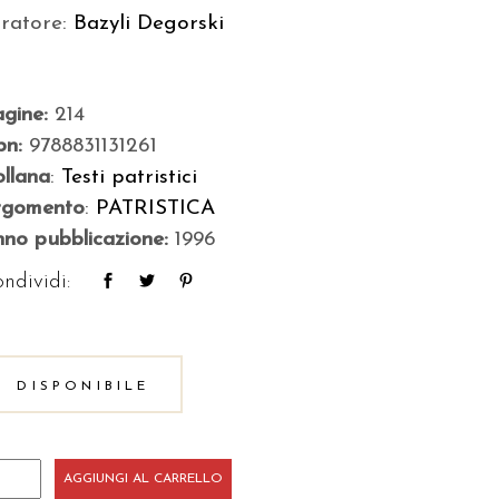
uratore:
Bazyli Degorski
agine:
214
bn:
9788831131261
llana
:
Testi patristici
rgomento
:
PATRISTICA
no pubblicazione:
1996
ndividi:
DISPONIBILE
te
AGGIUNGI AL CARRELLO