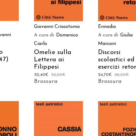
Giovanni Crisostomo
Ennodio
vanni
A cura di:
Domenico
A cura di:
Giulia
Ciarlo
Marconi
o
Omelie sulla
Discorsi
47)
Lettera ai
scolastici ed
Filippesi
esercizi retor
30,40
€
32,00
€
24,70
€
26,00
€
Brossura
Brossura
 AL
AGGIUNGI AL
AGGIUNGI AL